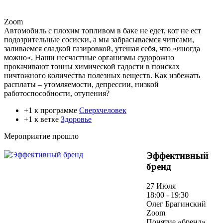
Zoom
Автомобиль с плохим топливом в баке не едет, кот не ест
подозрительные сосиски, а мы забрасываемся чипсами,
заливаемся сладкой газировкой, утешая себя, что «иногда
можно». Наши несчастные организмы судорожно
прокачивают тонны химической гадости в поисках
ничтожного количества полезных веществ. Как избежать
расплаты – утомляемости, депрессии, низкой
работоспособности, отупения?
+1 к программе
Сверхчеловек
+1 к ветке
Здоровье
Мероприятие прошло
Эффективный
бренд
27 Июля
18:00 - 19:30
Олег Брагинский
Zoom
Понятие «бренд»