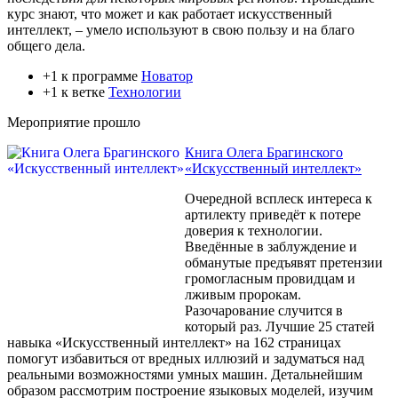
курс знают, что может и как работает искусственный
интеллект, – умело используют в свою пользу и на благо
общего дела.
+1 к программе
Новатор
+1 к ветке
Технологии
Мероприятие прошло
Книга Олега Брагинского
«Искусственный интеллект»
Очередной всплеск интереса к
артилекту приведёт к потере
доверия к технологии.
Введённые в заблуждение и
обманутые предъявят претензии
громогласным провидцам и
лживым пророкам.
Разочарование случится в
который раз. Лучшие 25 статей
навыка «Искусственный интеллект» на 162 страницах
помогут избавиться от вредных иллюзий и задуматься над
реальными возможностями умных машин. Детальнейшим
образом рассмотрим построение языковых моделей, изучим