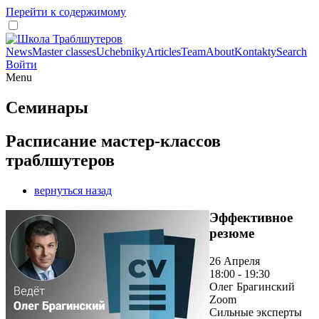
Перейти к содержимому
News
Master classes
Uchebniky
Articles
Team
About
Kontakty
Search
Войти
Menu
Семинары
Расписание мастер-классов
траблшутеров
вернуться назад
Эффективное
резюме
26 Апреля
18:00 - 19:30
Олег Брагинский
Zoom
Сильные эксперты