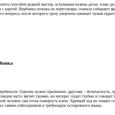
ента способен редкий мастер, остальным нужны досье, план, ро
л с картой. Вербовка похожа на переговоры: сначала собирают ф
го вопроса, после которого сразу уверенно оживает чужая скрыт
бовка
отребности. Одному нужно признание, другому – безопасность, т
зиция часто звучит громко, но интерес сидит глубже и говорит ти
орой человек сам готов повернуть ключ. Удачный ход не ломает 
ух самим собеседником и требующую осторожного языка.