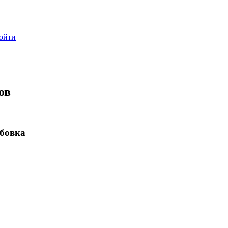
ойти
ов
бовка