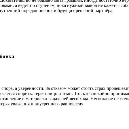
. Доказательство не обязано быть громким; иногда достаточно ве
словами, а ведёт по ступеням, пока нужный вывод не кажется соб
нутренний порядок оценок и будущих решений партнёра.
бовка
 спора, а уверенности. За отказом может стоять страх продешеви
росается спорить, теряет лицо и темп. Тот, кто спокойно приним
отивление в материал для дальнейшего хода. Несогласие не стена
е теряя уважения и внутреннего равновесия.