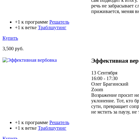
сам подводит к итогу
речь не забрасывает 
приживается, меняя в
+1 к программе
Решатель
+1 к ветке
Траблшутинг
Купить
3,500 руб.
Эффективная вер
13 Сентября
16:00 - 17:30
Олег Брагинский
Zoom
Возражение просит не
уклонение. Тот, кто б
сути, превращает сопр
не мстить за паузу, н
+1 к программе
Решатель
+1 к ветке
Траблшутинг
Купить