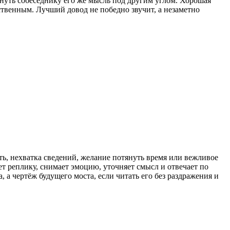
рнуть собеседнику его же мысль под другим углом. Хорошая
ственным. Лучший довод не победно звучит, а незаметно
ть, нехватка сведений, желание потянуть время или вежливое
ает реплику, снимает эмоцию, уточняет смысл и отвечает по
, а чертёж будущего моста, если читать его без раздражения и