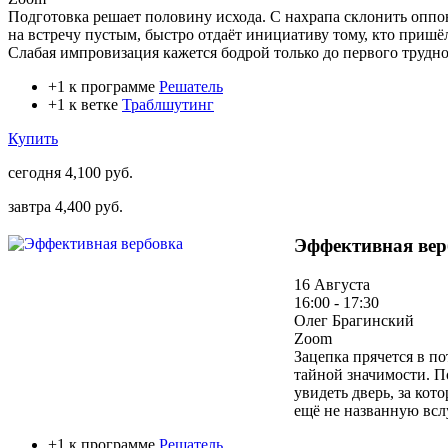
Подготовка решает половину исхода. С нахрапа склонить оппон
на встречу пустым, быстро отдаёт инициативу тому, кто пришё
Слабая импровизация кажется бодрой только до первого трудно
+1 к программе
Решатель
+1 к ветке
Траблшутинг
Купить
сегодня
4,100 руб.
завтра
4,400 руб.
Эффективная вер
16 Августа
16:00 - 17:30
Олег Брагинский
Zoom
Зацепка прячется в п
тайной значимости. По
увидеть дверь, за кот
ещё не названную всл
+1 к программе
Решатель