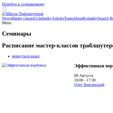
Перейти к содержимому
News
Master classes
Uchebniky
Articles
Team
About
Kontakty
Search
В
Menu
Семинары
Расписание мастер-классов траблшутер
вернуться назад
Эффективная вер
09 Августа
16:00 - 17:30
Олег Брагинский