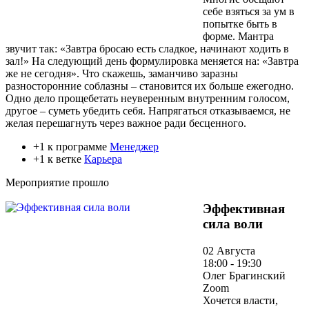
себе взяться за ум в
попытке быть в
форме. Мантра
звучит так: «Завтра бросаю есть сладкое, начинают ходить в
зал!» На следующий день формулировка меняется на: «Завтра
же не сегодня». Что скажешь, заманчиво заразны
разносторонние соблазны – становится их больше ежегодно.
Одно дело прощебетать неуверенным внутренним голосом,
другое – суметь убедить себя. Напрягаться отказываемся, не
желая перешагнуть через важное ради бесценного.
+1 к программе
Менеджер
+1 к ветке
Карьера
Мероприятие прошло
Эффективная
сила воли
02 Августа
18:00 - 19:30
Олег Брагинский
Zoom
Хочется власти,