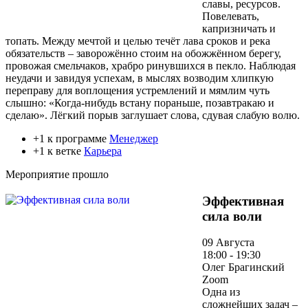
славы, ресурсов.
Повелевать,
капризничать и
топать. Между мечтой и целью течёт лава сроков и река
обязательств – заворожённо стоим на обожжённом берегу,
провожая смельчаков, храбро ринувшихся в пекло. Наблюдая
неудачи и завидуя успехам, в мыслях возводим хлипкую
переправу для воплощения устремлений и мямлим чуть
слышно: «Когда-нибудь встану пораньше, позавтракаю и
сделаю». Лёгкий порыв заглушает слова, сдувая слабую волю.
+1 к программе
Менеджер
+1 к ветке
Карьера
Мероприятие прошло
Эффективная
сила воли
09 Августа
18:00 - 19:30
Олег Брагинский
Zoom
Одна из
сложнейших задач –