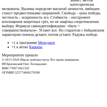
значит, мечты
категорически
мелковаты. Вызовы определят масштаб личности, амбиции
станут предвестниками свершений. Свобода – цена победы,
честность – искренность эго. Стойкость – инструмент
воплощения запретных грёз, но не защёлка сопротивления
выбору. Формула самоидентификации: «быть =
совершенствоваться». Устают все. Но старатели с бойцовским
характером сначала делают, потом устают. Радуясь победе.
+1 к программе
Менеджер
+1 к ветке
Карьера
Мероприятие прошло
© 2015-2026 Школа траблшутеров. Все права защищены.
ИП Брагинский Олег Леонидович
ИНН 770871661320
ОГРНИП 325774600276580