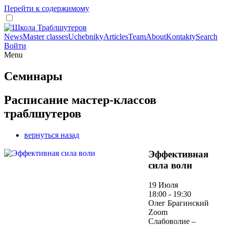
Перейти к содержимому
News
Master classes
Uchebniky
Articles
Team
About
Kontakty
Search
Войти
Menu
Семинары
Расписание мастер-классов
траблшутеров
вернуться назад
Эффективная
сила воли
19 Июля
18:00 - 19:30
Олег Брагинский
Zoom
Слабоволие –