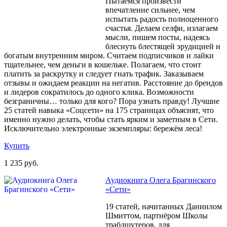
Пытаемся произвести
впечатление сильнее, чем
испытать радость полноценного
счастья. Делаем селфи, излагаем
мысли, пишем посты, надеясь
блеснуть блестящей эрудицией и
богатым внутренним миром. Считаем подписчиков и лайки
тщательнее, чем деньги в кошельке. Полагаем, что стоит
платить за раскрутку и следует гнать трафик. Заказываем
отзывы и ожидаем реакции на негатив. Расстояние до брендов
и лидеров сократилось до одного клика. Возможности
безграничны… только для кого? Пора узнать правду! Лучшие
25 статей навыка «Соцсети» на 175 страницах объяснят, что
именно нужно делать, чтобы стать ярким и заметным в Сети.
Исключительно электронные экземпляры: бережём леса!
Купить
1 235 руб.
Аудиокнига Олега Брагинского
«Сети»
19 статей, начитанных Даниилом
Шмиттом, партнёром Школы
траблшутеров, для