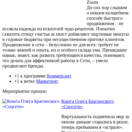
Zoom
До сих пор слышим
о некоем волшебном
способе быстрого
продвижения – не
иссякла надежда на искателей чудо-рецептов. Попытки
схватить птицу счастья за хвост добавляют ощутимые минусы
в годовые бюджеты при несущественном притоке клиентов.
Продвижение в сети – безусловно не для всех: требует не
только знаний и опыта, но и особого склада ума. Прошедшие
навык, знают, как развить требующиеся качества, понимают,
что делать для эффективной работы в Сети, – умело
продвигают бренды.
+1 к программе
Коммерсант
+1 к ветке
Маркетинг
Мероприятие прошло
Книга Олега Брагинского
«Соцсети»
Виртуальность подменила мир за
окном: раньше старались в реале,
теперь пребываем в «астрале».