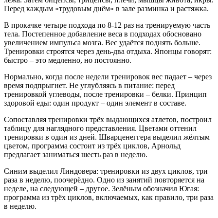
Перед каждым «трудовым днём» в зале разминка и растяжка.
В прокачке четыре подхода по 8-12 раз на тренируемую часть
тела. Постепенное добавление веса в подходах обосновано
увеличением импульса мозга. Вес удаётся поднять больше.
Тренировки строятся через день-два отдыха. Японцы говорят:
быстро – это медленно, но постоянно.
Нормально, когда после недели тренировок вес падает – через
время подпрыгнет. Не углубляясь в питание: перед
тренировкой углеводы, после тренировки – белки. Принцип
здоровой еды: один продукт – один элемент в составе.
Сопоставляя тренировки трёх выдающихся атлетов, построил
таблицу для наглядного представления. Цветами оттенил
тренировки в один из дней. Шварценеггера выделил жёлтым
цветом, программа состоит из трёх циклов, Арнольд
предлагает заниматься шесть раз в неделю.
Синим выделил Линдовера: тренировки из двух циклов, три
раза в неделю, поочерёдно. Одно из занятий повторяется на
неделе, на следующей – другое. Зелёным обозначил Югая:
программа из трёх циклов, включаемых, как правило, три раза
в неделю.