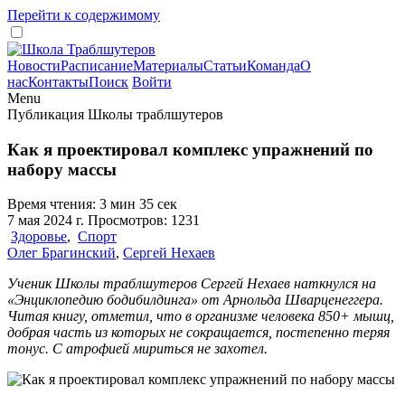
Перейти к содержимому
Новости
Расписание
Материалы
Статьи
Команда
О
нас
Контакты
Поиск
Войти
Menu
Публикация Школы траблшутеров
Как я проектировал комплекс упражнений по
набору массы
Время чтения: 3 мин 35 сек
7 мая 2024 г. Просмотров: 1231
Здоровье
,
Спорт
Олег Брагинский
,
Сергей Нехаев
Ученик Школы траблшутеров Сергей Нехаев наткнулся на
«Энциклопедию бодибилдинга» от Арнольда Шварценеггера.
Читая книгу, отметил, что в организме человека 850+ мышц,
добрая часть из которых не сокращается, постепенно теряя
тонус. С атрофией мириться не захотел.