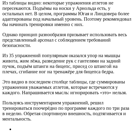
Из таблицы видно: некоторые упражнения атлетов не
пересекаются. Подъёмы на носки у Арнольда есть, у
остальных нет. В целом, программы Югая и Линдовера более
адаптированы под начальный уровень. Поэтому рекомендовал
бы начинать тренировки именно с них.
Однако принцип разнообразия призывает использовать весь
представленный арсенал с соблюдением требований
безопасности.
Из 35 упражнений популярным оказался упор на мышцы
живота, жим лёжа, разведение рук с гантелями на задний
пучок, подъём штанги на бицепс, присед со штангой на
плечах, сгибание ног на тренажёре для бицепса бедра.
Это видно в последнем столбце таблицы, где суммированы
упражнения уважаемых атлетов, которые встречаются у
каждого. Напрашивается мысль: игнорировать «это» нельзя.
Пользуясь инструментарием упражнений, решил
тренироваться поочерёдно по программе каждого по три раза
в неделю. Обретая спортивную внешность, подтягивается и
ментальность.