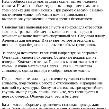
Неспособность мускулов держать скелет делает человека
жалким. Намерение быть здоровым возвращает к мысли о
тренировках для начинающих. При работе с весами с целью
достижения мышечной массы важна правильность
выполнения упражнений с точки зрения безопасности.
Становая тяга выполняется с пустым грифом для отработки
техники. Травма выбивает из колеи, а иногда надолго
отбивает желание посещать спортивный зал. Следовал плану
Арнольда для новичка. Инвентарь, которым располагал,
позволил худо-бедно выполнять этот объём тренировок.
За полгода несистемных занятий набрал три килограмма.
Очевидцы говорят покрепчал. Остальные показатели не
измерял. Хвастаться нечем. Пришёл к мысли «качаться с
умом». Изучив материалы Сергея Югая и Станислава
Линдовера, сделал выводы и собрал золотые мысли.
Первоначальные задачи: укрепление суставно-связочного
аппарата, подготовка к работе с отягощением, наращивание
плотной мускулатуры. Коснулся анатомии. Три крупнейшие
группы мышц: грудь, спина, ноги – то, что тренируется в
первую очередь. Объёмы будут расти быстрее.
База – массонаборные упражнения: становая, присед, жим
лёжа. Затем бицепсы, трицепсы, плечи, мышцы живота, икры.