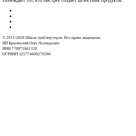
Побеждает тот, кто быстрее создаёт целостные продукты.
© 2015-2026 Школа траблшутеров. Все права защищены.
ИП Брагинский Олег Леонидович
ИНН 770871661320
ОГРНИП 325774600276580