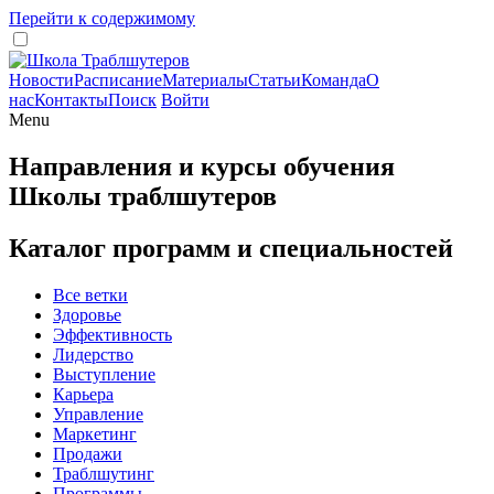
Перейти к содержимому
Новости
Расписание
Материалы
Статьи
Команда
О
нас
Контакты
Поиск
Войти
Menu
Направления и курсы обучения
Школы траблшутеров
Каталог программ и специальностей
Все ветки
Здоровье
Эффективность
Лидерство
Выступление
Карьера
Управление
Маркетинг
Продажи
Траблшутинг
Программы