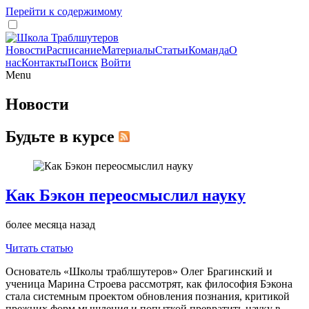
Перейти к содержимому
Новости
Расписание
Материалы
Статьи
Команда
О
нас
Контакты
Поиск
Войти
Menu
Новости
Будьте в курсе
Как Бэкон переосмыслил науку
более месяца назад
Читать статью
Основатель «Школы траблшутеров» Олег Брагинский и
ученица Марина Строева рассмотрят, как философия Бэкона
стала системным проектом обновления познания, критикой
прежних форм мышления и попыткой превратить науку в