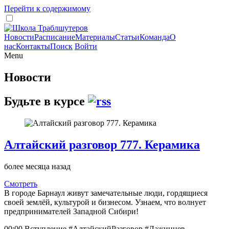
Перейти к содержимому
Новости
Расписание
Материалы
Статьи
Команда
О
нас
Контакты
Поиск
Войти
Menu
Новости
Будьте в курсе
Алтайский разговор 777. Керамика
более месяца назад
Смотреть
В городе Барнаул живут замечательные люди, гордящиеся
своей землёй, культурой и бизнесом. Узнаем, что волнует
предпринимателей Западной Сибири!
00:00 Вступление #АлтайскийРазговор #Лажинцев