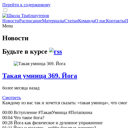
Перейти к содержимому
Новости
Расписание
Материалы
Статьи
Команда
О нас
Контакты
П
Menu
Новости
Будьте в курсе
Такая умница 369. Йога
более месяца назад
Смотреть
Каждому из вас так и хочется сказать: «такая умница», что смо
00:00 Вступление #ТакаяУмница #Потапкина
00:04 Что такое йога?
00:28 Йога как физическое и духовное упражнение
01:11 Йога и пилатес – хобби богатых женщин?