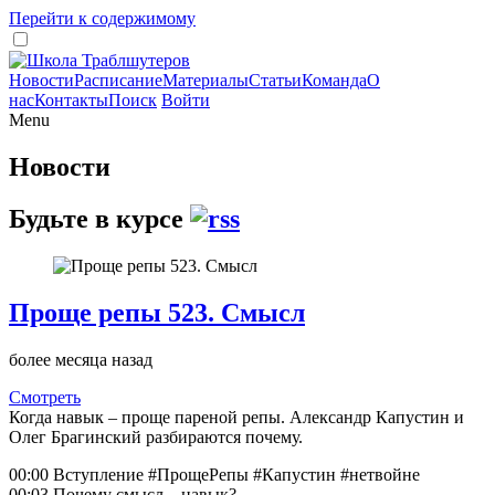
Перейти к содержимому
Новости
Расписание
Материалы
Статьи
Команда
О
нас
Контакты
Поиск
Войти
Menu
Новости
Будьте в курсе
Проще репы 523. Смысл
более месяца назад
Смотреть
Когда навык – проще пареной репы. Александр Капустин и
Олег Брагинский разбираются почему.
00:00 Вступление #ПрощеРепы #Капустин #нетвойне
00:03 Почему смысл – навык?