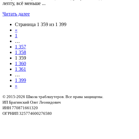
лепту, всё меньше ...
Читать далее
Страница 1 359 из 1 399
«
1
…
1 357
1 358
1 359
1 360
1 361
…
1 399
»
© 2015-2026 Школа траблшутеров. Все права защищены.
ИП Брагинский Олег Леонидович
ИНН 770871661320
ОГРНИП 325774600276580