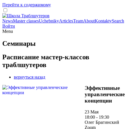
Перейти к содержимому
News
Master classes
Uchebniky
Articles
Team
About
Kontakty
Search
Войти
Menu
Семинары
Расписание мастер-классов
траблшутеров
вернуться назад
Эффективные
управленческие
концепции
23 Мая
18:00 - 19:30
Олег Брагинский
Zoom