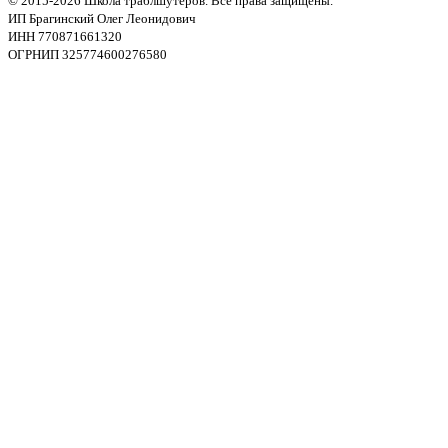
© 2015-2026 Школа траблшутеров. Все права защищены.
ИП Брагинский Олег Леонидович
ИНН 770871661320
ОГРНИП 325774600276580