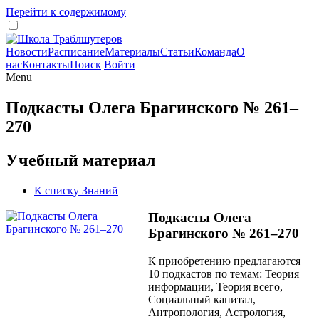
Перейти к содержимому
Новости
Расписание
Материалы
Статьи
Команда
О
нас
Контакты
Поиск
Войти
Menu
Подкасты Олега Брагинского № 261–
270
Учебный материал
К списку Знаний
Подкасты Олега
Брагинского № 261–270
К приобретению предлагаются
10 подкастов по темам: Теория
информации, Теория всего,
Социальный капитал,
Антропология, Астрология,