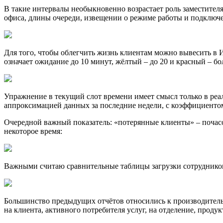
В такие интервалы необыкновенно возрастает роль заместител
офиса, длины очереди, извещении о режиме работы и подключе
Для того, чтобы облегчить жизнь клиентам можно вывесить в И
означает ожидание до 10 минут, жёлтый – до 20 и красный – бол
Упражнение в текущий слот времени имеет смысл только в реал
аппроксимацией данных за последние недели, с коэффициенто
Очередной важный показатель: «потерянные клиенты» – почасо
некоторое время:
Важными считаю сравнительные таблицы загрузки сотрудников
Большинство предыдущих отчётов относились к производительно
на клиента, активного потребителя услуг, на отделение, продукт