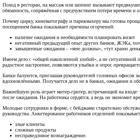
Поход в ресторан, на массаж или шопинг вызывают предвкушен
обязанность, сопряжённая с предчувствием потери времени и 
Почему цирку, кинематографу и парикмахеру мы готовы прощат
посещением банка показывает причины огорчений:
наличие ожидания и необходимости планировать визит
негативный предыдущий опыт других банков, ЖЭКа, по
завышенные ожидания – «мне должны», «тут храню день
Имеем дело с «общей накопленной злобой», а не ситуативной о
радостное настроение, появляются улыбки и опрос превращаетс
Банки балуются, приглашая руководителей головных офисов за
вдохновлёнными. Получается дело не в банках, ожидании и обс
Важнейшую роль играет митер-гритер, встречающий на входе: 
после ожидания. На работника сердятся, а ведь он экономит в
Молодые сотрудники в форме, с бейджами старательно обслужив
руководства. Анкетирование работников отделений показывае
злые клиенты
сложные продукты
несправедливое вознаграждение.