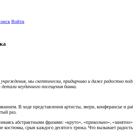
оиск
Войти
нка
о учреждения, мы скептически, придирчиво и даже радостно под
т детали неудачного посещения банка.
ванием. В ходе представления артисты, звери, конферансье и 
тый раз.
ниваясь абстрактными фразами: «круто», «прикольно», «занятно
 костюмы, срыв каждого десятого трюка. Что вызывает радость