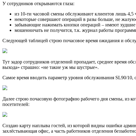
У сотрудников открываются глаза:
из 10-ти часовой смены обслуживают клиентов лишь 4,5 
некоторые совершают операций в разы больше, не жалуюс
забывающие нажимать кнопки операций – имеют худшие п
мошенничать не получится, т.к. журнал работы программы
Следующей таблицей строю почасовое время ожидания и обслу
Тут задор сотрудников отделений пропадает, среднее время об
выхода» страшно: «не такие уж мы шустрые».
Самое время вводить параметр уровня обслуживания SL90/10, о
Далее строю почасовую фотографию рабочего дня смены, из ко
посетителей:
Создаю карту наплыва гостей, из которой видны ошибки админ
захлёстывающая офис, а часть работников отделения беззаботн