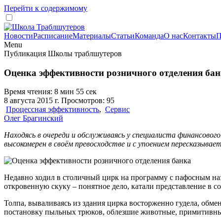
Перейти к содержимому
Новости
Расписание
Материалы
Статьи
Команда
О нас
Контакты
П
Menu
Публикация Школы траблшутеров
Оценка эффективности розничного отделения ба
Время чтения: 8 мин 55 сек
8 августа 2015 г. Просмотров: 95
Процессная эффективность
,
Сервис
Олег Брагинский
Находясь в очереди и обслуживаясь у специалиста финансовог
высокомерен в своём превосходстве и с упоением пересказывае
Недавно ходил в столичный цирк на программу с пафосным наз
откровенную скуку – понятное дело, катали представление в со
Толпа, вываливаясь из здания цирка восторженно гудела, обме
постановку пыльных трюков, облезшие животные, примитивные