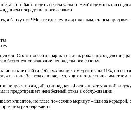
ие, а вот в банк ходить не сексуально. Необходимость посещен
ожиданием посредственного сервиса.
ь, а банку нет? Может сделаем вход платным, станем продавать
чты
ги».
ценкой. Стоит повесить шарики на день рождения отделения, раз
я в бесконечное излияние неподдельного счастья.
 клиентские стойки. Обслуживание замедляется на 11%, но гост
луживании. Загвоздка в нас, входящих в отделение с чувством п
три вопроса и каждый одиннадцатый отправляется домой за доку
ремя и предотвращает неизбежный отказ в обслуживании.
ают клиентов, но глаза помесячно меркнут – шли за карьерой, 
т причины разочарования: