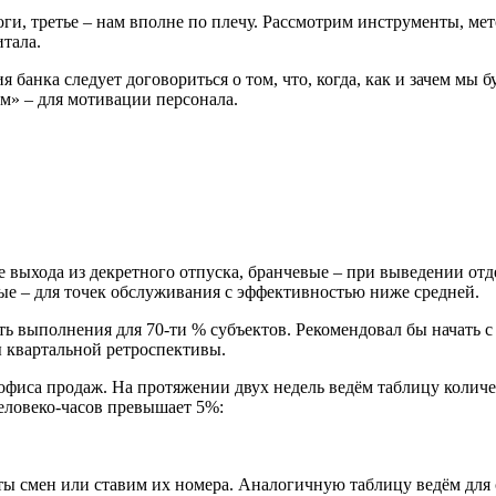
оги, третье – нам вполне по плечу. Рассмотрим инструменты, м
тала.
 банка следует договориться о том, что, когда, как и зачем мы 
ем» – для мотивации персонала.
выхода из декретного отпуска, бранчевые – при выведении отд
вые – для точек обслуживания с эффективностью ниже средней.
выполнения для 70-ти % субъектов. Рекомендовал бы начать с п
ы квартальной ретроспективы.
офиса продаж. На протяжении двух недель ведём таблицу колич
еловеко-часов превышает 5%:
оты смен или ставим их номера. Аналогичную таблицу ведём для