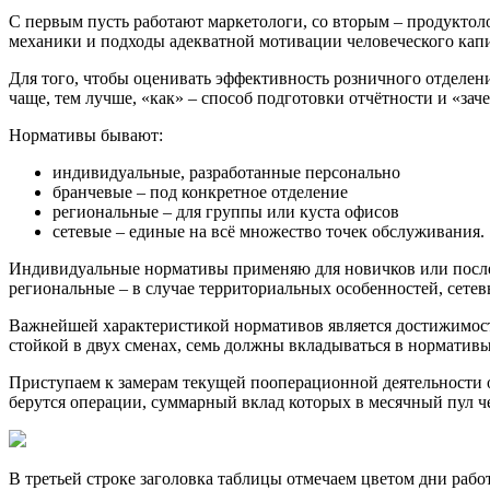
С первым пусть работают маркетологи, со вторым – продуктол
механики и подходы адекватной мотивации человеческого капи
Для того, чтобы оценивать эффективность розничного отделения
чаще, тем лучше, «как» – способ подготовки отчётности и «зач
Нормативы бывают:
индивидуальные, разработанные персонально
бранчевые – под конкретное отделение
региональные – для группы или куста офисов
сетевые – единые на всё множество точек обслуживания.
Индивидуальные нормативы применяю для новичков или после 
региональные – в случае территориальных особенностей, сете
Важнейшей характеристикой нормативов является достижимость 
стойкой в двух сменах, семь должны вкладываться в норматив
Приступаем к замерам текущей пооперационной деятельности 
берутся операции, суммарный вклад которых в месячный пул ч
В третьей строке заголовка таблицы отмечаем цветом дни раб