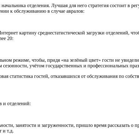
я начальника отделения. Лучшая для него стратегия состоит в 
нии к обслуживанию в случае авралов:
нтернет картину среднестатистической загрузки отделений, что
ее 20:
ьном режиме, чтобы, придя «на зелёный цвет» гости не увидели 
м сезонности, учётом государственных и профессиональных праз
вая статистика гостей, отказавшихся от обслуживания по собст
 и отделений:
сти, занятости и загруженности, пришло время рассказать о про
 и т.д.