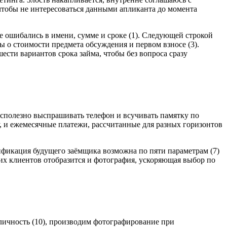
 чтобы не интересоваться данными апликанта до момента
е ошибались в имени, сумме и сроке (1). Следующей строкой
ы о стоимости предмета обсуждения и первом взносе (3).
ести вариантов срока займа, чтобы без вопроса сразу
есполезно выспрашивать телефон и всучивать памятку по
у, и ежемесячные платежи, рассчитанные для разных горизонтов
тификация будущего заёмщика возможна по пяти параметрам (7)
щих клиентов отобразится и фотография, ускоряющая выбор по
личность (10), производим фотографирование при