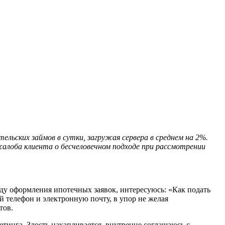
ельских займов в сутки, загружая сервера в среднем на 2%.
жалоба клиента о бесчеловечном подходе при рассмотрении
ду оформления ипотечных заявок, интересуюсь: «Как подать
 телефон и электронную почту, в упор не желая
тов.
етинга. Злость накапливается, внутренне соглашаюсь с