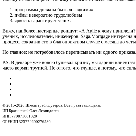
программы должны быть «сладкими»
пчёлы невероятно трудолюбивы
яркость гарантирует успех.
Вижу, наиболее настырные ропщут: «А Agile к чему приплели?
учёных, исследователей, инженеров. Saga.Mortgage интересна
процесс, сократив его в благоприятном случае с месяца до чет
Но главное: не потребовалось переписывать ни одного приказа,
P.S. В декабре уже вовсю бушевал кризис, мы дарили клиента
часто кормят трутней. Не оттого, что глупые, а потому, что сил
© 2015-2026 Школа траблшутеров. Все права защищены.
ИП Брагинский Олег Леонидович
ИНН 770871661320
ОГРНИП 325774600276580