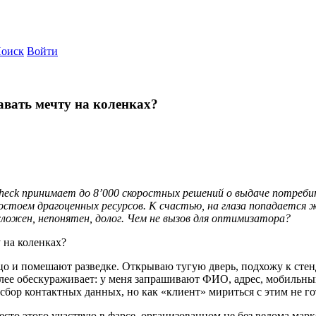
оиск
Войти
авать мечту на коленках?
Check принимает до 8’000 скоростных решений о выдаче потребит
остоем драгоценных ресурсов. К счастью, на глаза попадается 
 сложен, непонятен, долог. Чем не вызов для оптимизатора?
цо и помешают разведке. Открываю тугую дверь, подхожу к стен
ее обескураживает: у меня запрашивают ФИО, адрес, мобильный
сбор контактных данных, но как «клиент» мириться с этим не го
сто этого участвую в фарсе, организованном не без ведома марк