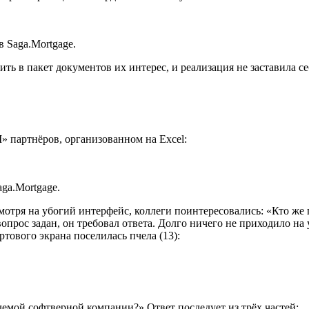
в Saga.Mortgage.
ть в пакет документов их интерес, и реализация не заставила се
» партнёров, организованном на Excel:
ga.Mortgage.
мотря на убогий интерфейс, коллеги поинтересовались: «Кто же 
прос задан, он требовал ответа. Долго ничего не приходило на 
ртового экрана поселилась пчела (13):
емой софтверной компании?» Ответ последует из трёх частей: