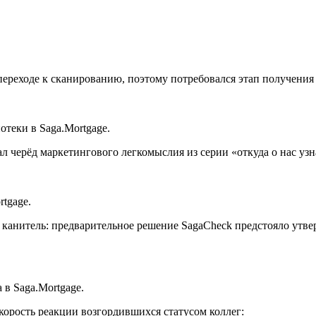
а переходе к сканированию, поэтому потребовался этап получени
отеки в Saga.Mortgage.
 черёд маркетингового легкомыслия из серии «откуда о нас узн
tgage.
 канитель: предварительное решение SagaCheck предстояло утве
 в Saga.Mortgage.
корость реакции возгордившихся статусом коллег: