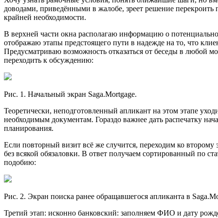
доводами, приведёнными в жалобе, зреет решение перекроить п
крайней необходимости.
В верхней части окна располагаю информацию о потенциальном
отображаю этапы предстоящего пути в надежде на то, что клиен
Предусматриваю возможность отказаться от беседы в любой мом
переходить к обсуждению:
Рис. 1. Начальный экран Saga.Mortgage.
Теоретически, неподготовленный апликант на этом этапе уходи
необходимым документам. Гораздо важнее дать распечатку нача
планирования.
Если повторный визит всё же случится, переходим ко второму
без всякой обязаловки. В ответ получаем сортированный по ст
подобию:
Рис. 2. Экран поиска ранее обращавшегося апликанта в Saga.Mo
Третий этап: исконно банковский: заполняем ФИО и дату рожд