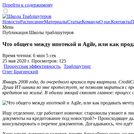
Перейти к содержимому
Новости
Расписание
Материалы
Статьи
Команда
О нас
Контакты
П
Menu
Публикация Школы траблшутеров
Что общего между ипотекой и Agile, или как прод
Время чтения: 6 мин 5 сек
25 мая 2020 г. Просмотров: 125
Процессная эффективность
,
Траблшутинг
Олег Брагинский
Январь 2008 года, до очередного кризиса три квартала. Credit
Душа ИТ-шника во мне протестует, не позволяя мириться с пр
кредитов на жильё. В обилии эмоций сквозит главное: процесс
Ищу отделение, где работают новички: старожилы узнают в ли
документы на кредитование под новострой?» Происходящее дал
консультировать о перечне документов. Догадываюсь, что идёт 
Хочу узнать рамочные условия, понять ближайшие шаги, но вме