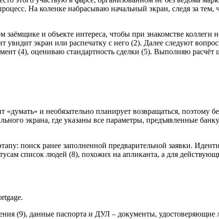
роцесс. На коленке набрасываю начальный экран, следя за тем,
 заёмщике и объекте интереса, чтобы при знакомстве коллеги н
т увидит экран или распечатку с него (2). Далее следуют вопрос
ент (4), оцениваю стандартность сделки (5). Выполняю расчёт ш
т «думать» и необязательно планирует возвращаться, поэтому б
льного экрана, где указаны все параметры, предъявленные банк
 этапу: поиск ранее заполненной предварительной заявки. Иден
атусам список людей (8), похожих на апликанта, а для действую
rtgage.
ения (9), данные паспорта и ДУЛ – документы, удостоверяющие 