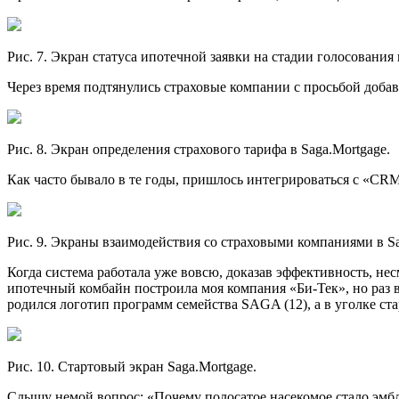
Рис. 7. Экран статуса ипотечной заявки на стадии голосования 
Через время подтянулись страховые компании с просьбой добави
Рис. 8. Экран определения страхового тарифа в Saga.Mortgage.
Как часто бывало в те годы, пришлось интегрироваться с «CRM
Рис. 9. Экраны взаимодействия со страховыми компаниями в Sa
Когда система работала уже вовсю, доказав эффективность, нес
ипотечный комбайн построила моя компания «Би-Тек», но раз во
родился логотип программ семейства SAGA (12), а в уголке ста
Рис. 10. Стартовый экран Saga.Mortgage.
Слышу немой вопрос: «Почему полосатое насекомое стало эмбл