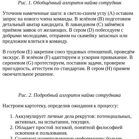
Рис. 1. Обобщённый алгоритм найма сотрудник
Уточним намеченные шаги: в светло-синем углу (A) оставим
запрос на нового члена команды. В зелёном (B) подготовим
детальный аватар кандидата. В лавандовом (C) займёмся
приёмом заявок от желающих. В сером (D) побеседуем с
добрыми молодцами, отправим на скамейку запасных или
предложим влиться в команду.
В голубом (E) закрепим союз трудовых отношений, проведём
экскурс. В зелёном (F) адаптируем и ускорим привыкание. В
сиреневом (G) протестируем, поставим задачи, проверим
пригодность, аттестуем по стандартам. В сером (H) примем
окончательное решение.
Рис. 2. Подробный алгоритм найма сотрудника
Настроим картотеку, определив ожидания к процессу:
Аккумулирует личные дела рекрутов: потенциальных,
активных, на испытании, текущих.
Обладает простой логикой, понятной философией
освоения и пользования.
Содержит исчерпывающую информацию: больше