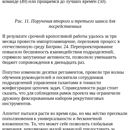
команде (49) или прощаемся до лучших времён (50).
Рис. 11. Поручения второго и третьего шанса для
посредственных
В результате срочной кропотливой работы удалось за три
месяца провести импортозамещение, переложив процесс в
отечественную среду Битрикс 24. Перепроектирование
повысило бесшовность взаимодействия подразделений,
спрямило запутанные активности, позволило уменьшить
бюджет сопровождения в двенадцать раз.
Попутно изменили десятки регламентов, провели три волны
обучения руководителей и посвятили сотрудников
подразделений управления талантами в тонкости
конфигурации цепочек задач. Справедливости ради стоит
сказать, что для соблюдения рамок проекта мы ограничили
дружину фиксированным набором рекрутинговых
инструментов.
Аппетит пытался расти во время еды, но мы жёстко пресекали
поползновения к универсальности и бесконечной
вложенности. То, что может себе позволить глобальная
компания, невозможно малой командой предоставить за