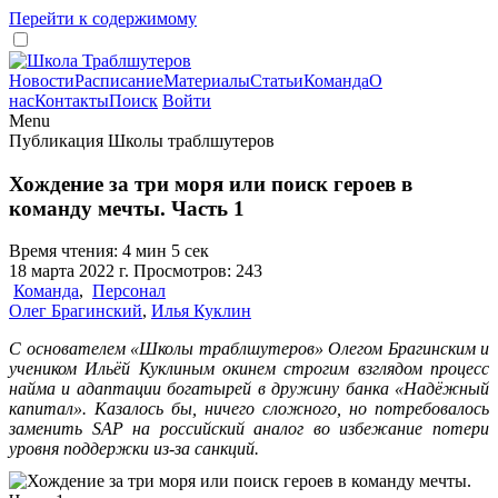
Перейти к содержимому
Новости
Расписание
Материалы
Статьи
Команда
О
нас
Контакты
Поиск
Войти
Menu
Публикация Школы траблшутеров
Хождение за три моря или поиск героев в
команду мечты. Часть 1
Время чтения: 4 мин 5 сек
18 марта 2022 г. Просмотров: 243
Команда
,
Персонал
Олег Брагинский
,
Илья Куклин
C основателем «Школы траблшутеров» Олегом Брагинским и
учеником Ильёй Куклиным окинем строгим взглядом процесс
найма и адаптации богатырей в дружину банка «Надёжный
капитал». Казалось бы, ничего сложного, но потребовалось
заменить SAP на российский аналог во избежание потери
уровня поддержки из-за санкций.