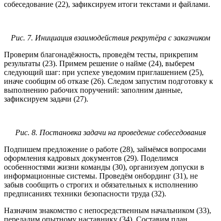
собеседование (22), зафиксируем итоги текстами и файлами.
Рис. 7. Инициация взаимодействия рекрутёра с заказчиком
Проверим благонадёжность, проведём тесты, прикрепим
результаты (23). Примем решение о найме (24), выберем
следующий шаг: при успехе уведомим приглашением (25),
иначе сообщим об отказе (26). Следом запустим подготовку к
выполнению рабочих поручений: заполним данные,
зафиксируем задачи (27).
Рис. 8. Постановка задачи на проведение собеседования
Подпишем предложение о работе (28), займёмся вопросами
оформления кадровых документов (29). Поделимся
особенностями жизни команды (30), организуем допуски в
информационные системы. Проведём онбординг (31), не
забыв сообщить о строгих и обязательных к исполнению
предписаниях техники безопасности труда (32).
Назначим знакомство с непосредственным начальником (33),
передадим опытному наставнику (34). Составим план