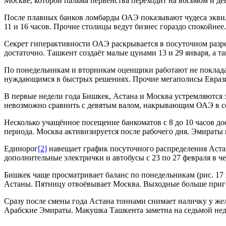
Москве, которой пальма первенства переходит на восьмом и де
После плавных банков ломбарды ОАЭ показывают чудеса эквилибр
11 и 16 часов. Прочие столицы ведут бизнес гораздо спокойнее.
Секрет гиперактивности ОАЭ раскрывается в посуточном разрезе
достаточно. Ташкент создаёт малые цунами 13 и 29 января, а так
По понедельникам и вторникам оценщики работают не покладаю
нуждающимся в быстрых решениях. Прочие мегаполисы Еврази
В первые недели года Бишкек, Астана и Москва устремляются за
невозможно сравнить с девятым валом, накрывающим ОАЭ в се
Несколько учащённое посещение банкоматов с 8 до 10 часов д
периода. Москва активизируется после рабочего дня. Эмираты 
Единорог
[2]
навещает график посуточного распределения Астан
дополнительные электрички и автобусы с 23 по 27 февраля в ч
Бишкек чаще просматривает баланс по понедельникам (рис. 17 
Астаны. Пятницу отвоёвывает Москва. Выходные больше приг
Сразу после смены года Астана тоннами снимает наличку у же
Арабские Эмираты. Макушка Ташкента заметна на седьмой нед