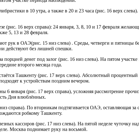
вятом участке периода наблюдений.
истики в 10 утра, а также в 20 и 23 часа (рис. 16 верх слева). 
 (рис. 16 верх справа): 24 января, 3, 8, 10 и 17 февраля желаю
же 5, 13 и 28 февраля.
т рук в ОАЭ(рис. 15 низ слева) . Среды, четверги и пятницы б
и действуют без лишней спешки.
 порцией денег под залог (рис. 16 низ слева). На пятом участк
редине второго месяца года.
остаётся Ташкенту (рис. 17 верх слева). Абсолютный процентны
подходят к устройствам поздним вечером.
ы 6 января (рис. 17 верх справа), усложняя рассмотрение проч
есть Дня влюблённых.
низ справа). По вторникам подтягивается ОАЭ, оставляющая за с
ождаются робкому Ташкенту.
лезных кассиров (рис. 17 низ слева). На пятой неделе чуточку
еле. Москва поднимает руку на восьмой.