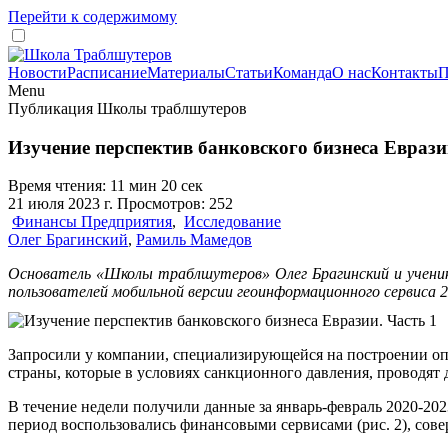
Перейти к содержимому
Новости
Расписание
Материалы
Статьи
Команда
О нас
Контакты
П
Menu
Публикация Школы траблшутеров
Изучение перспектив банковского бизнеса Еврази
Время чтения: 11 мин 20 сек
21 июля 2023 г. Просмотров: 252
Финансы Предприятия
,
Исследование
Олег Брагинский
,
Рамиль Мамедов
Основатель «Школы траблшутеров» Олег Брагинский и ученик
пользователей мобильной версии геоинформационного сервиса 
Запросили у компании, специализирующейся на построении о
страны, которые в условиях санкционного давления, проводя
В течение недели получили данные за январь-февраль 2020-2023 
период воспользовались финансовыми сервисами (рис. 2), совер