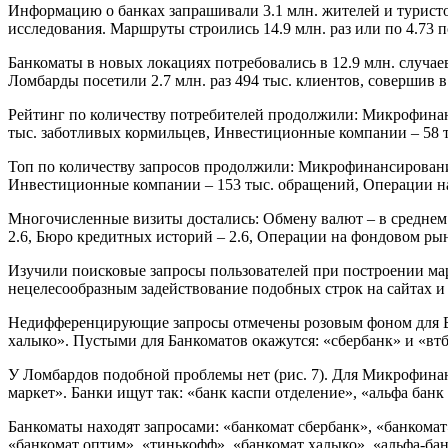
Информацию о банках запрашивали 3.1 млн. жителей и туристов
исследования. Маршруты строились 14.9 млн. раз или по 4.73 по
Банкоматы в новых локациях потребовались в 12.9 млн. случаев
Ломбарды посетили 2.7 млн. раз 494 тыс. клиентов, совершив в
Рейтинг по количеству потребителей продолжили: Микрофинан
тыс. заботливых кормильцев, Инвестиционные компании – 58 
Топ по количеству запросов продолжили: Микрофинансирование
Инвестиционные компании – 153 тыс. обращений, Операции на
Многочисленные визиты достались: Обмену валют – в среднем 
2.6, Бюро кредитных историй – 2.6, Операции на фондовом рынк
Изучили поисковые запросы пользователей при построении мар
нецелесообразным задействование подобных строк на сайтах и
Недифференцирующие запросы отмечены розовым фоном для Банко
халыко». Пустыми для Банкоматов окажутся: «сбербанк» и «втб»
У Ломбардов подобной проблемы нет (рис. 7). Для Микрофинан
маркет». Банки ищут так: «банк каспи отделение», «альфа банк
Банкоматы находят запросами: «банкомат сбербанк», «банкомат»
«банкомат оптим», «тинькофф», «банкомат халыко», «альфа-бан