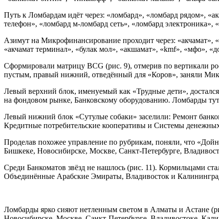
Путь к Ломбардам идёт через: «ломбард», «ломбард рядом», «а
телефон», «ломбард м-ломбард сеть», «ломбард электроника», 
Азимут на Микрофинансирование проходит через: «акчамат», «sol
«акчамат терминал», «булак мол», «акшамат», «kmf», «мфо», «д
Сформировали матрицу BCG (рис. 9), отмерив по вертикали рос
пустым, правый нижний, отведённый для «Коров», заняли Ми
Левый верхний блок, именуемый как «Трудные дети», достал
на фондовом рынке, Банковскому оборудованию. Ломбарды ту
Левый нижний блок «Сутулые собаки» заселили: Ремонт банко
Кредитные потребительские кооперативы и Системы денежных
Проделав похожее управление по рубрикам, поняли, что «Дойн
Бишкеке, Новосибирске, Москве, Санкт-Петербурге, Владивос
Среди Банкоматов звёзд не нашлось (рис. 11). Кормильцами с
Объединённые Арабские Эмираты, Владивосток и Калинингра
Ломбарды ярко сияют нетленным светом в Алматы и Астане (рис
Новосибирске, Москве, Санкт-Петербурге, Владивостоке, Кал