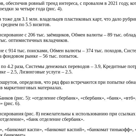
, обеспечив ровный тренд интереса, с провалом в 2021 году, к
ездки за четыре года (рис. 4).
 тоже для 3.1 млн. владельцев пластиковых карт, что дало рубрик
 среднем по 5.5 визитов.
сирование с 206 тыс. заёмщиков, Обмен валюты – 89 тыс. обла
тыс. оптимистичных вкладчиков.
 с 914 тыс. поисками, Обмен валюты – 374 тыс. походов, Систе
 фондовом рынке – 56 тыс. попыток.
по 4.2 раза, Системы денежных переводов – 3.9, Кредитные по
е – 2.5, Лизинговые услуги – 2.5.
шрутов, определив, что ряд фраз встречаются при попытке обна
 в маркетинговых материалах.
в (рис. 5): «отделение сбербанк», «сбербанк», «банк», «втб», 
 (рис. 6).
сирования (рис. 8) нежелательны к использованию при ссылках
 отделение», «банк отделение сбербанк».
, «банкомат каспи», «банкомат каспий», «банкомат тинькофф», «
к банкомат».