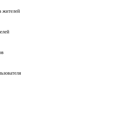
а жителей
телей
ов
льзователя