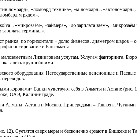
ктив ломбард», «ломбард техника», «м-ломбард», «автоломбард»,
«ломбард м рядом».
va», «микрозаём», «займера», «до зарплата заём», «микрозаём ми
о зарплата терминал».
т рынка, по горизонтали – долю бизнесов, диаметром шаров – о
крофинансирование и Банкоматы.
ся малозаметным Лизинговым услугам, Услугам факторинга, Бю
т оказались крупнейшими.
вского оборудования, Негосударственные пенсионные и Паевые
 переводов.
ыми коровами» Банки чувствуют себя в Алматы и Астане (рис. 
токе, ОАЭ, Калининграде.
тали Алматы, Астана и Москва. Привередами – Ташкент. Чуткими
д.
. 12). Суетятся сверх меры и бесконечно ёрзают в Бишкеке и Т
ининграде и ОАЭ.