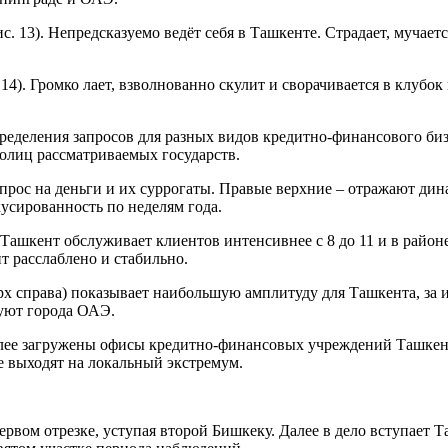
 13). Непредсказуемо ведёт себя в Ташкенте. Страдает, мучаетс
14). Громко лает, взволнованно скулит и сворачивается в клубо
деления запросов для разных видов кредитно-финансового биз
олиц рассматриваемых государств.
ос на деньги и их суррогаты. Правые верхние – отражают дина
усированность по неделям года.
Ташкент обслуживает клиентов интенсивнее с 8 до 11 и в районе
т расслаблено и стабильно.
рх справа) показывает наибольшую амплитуду для Ташкента, за 
уют города ОАЭ.
олее загружены офисы кредитно-финансовых учреждений Ташкента
е выходят на локальный экстремум.
первом отрезке, уступая второй Бишкеку. Далее в дело вступает