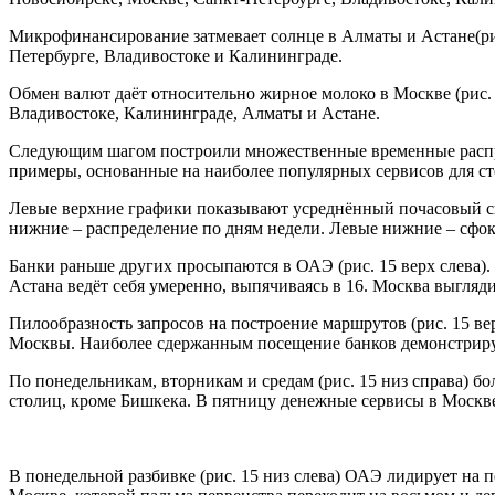
Микрофинансирование затмевает солнце в Алматы и Астане(рис.
Петербурге, Владивостоке и Калининграде.
Обмен валют даёт относительно жирное молоко в Москве (рис. 
Владивостоке, Калининграде, Алматы и Астане.
Следующим шагом построили множественные временные распре
примеры, основанные на наиболее популярных сервисов для ст
Левые верхние графики показывают усреднённый почасовый спр
нижние – распределение по дням недели. Левые нижние – сфок
Банки раньше других просыпаются в ОАЭ (рис. 15 верх слева). 
Астана ведёт себя умеренно, выпячиваясь в 16. Москва выгляди
Пилообразность запросов на построение маршрутов (рис. 15 ве
Москвы. Наиболее сдержанным посещение банков демонстрир
По понедельникам, вторникам и средам (рис. 15 низ справа) б
столиц, кроме Бишкека. В пятницу денежные сервисы в Москв
В понедельной разбивке (рис. 15 низ слева) ОАЭ лидирует на 