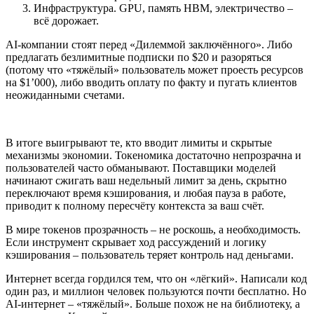
Инфраструктура. GPU, память HBM, электричество –
всё дорожает.
AI-компании стоят перед «Дилеммой заключённого». Либо
предлагать безлимитные подписки по $20 и разоряться
(потому что «тяжёлый» пользователь может проесть ресурсов
на $1’000), либо вводить оплату по факту и пугать клиентов
неожиданными счетами.
В итоге выигрывают те, кто вводит лимиты и скрытые
механизмы экономии. Токеномика достаточно непрозрачна и
пользователей часто обманывают. Поставщики моделей
начинают сжигать ваш недельный лимит за день, скрытно
переключают время кэширования, и любая пауза в работе,
приводит к полному пересчёту контекста за ваш счёт.
В мире токенов прозрачность – не роскошь, а необходимость.
Если инструмент скрывает ход рассуждений и логику
кэширования – пользователь теряет контроль над деньгами.
Интернет всегда гордился тем, что он «лёгкий». Написали код
один раз, и миллион человек пользуются почти бесплатно. Но
AI-интернет – «тяжёлый». Больше похож не на библиотеку, а