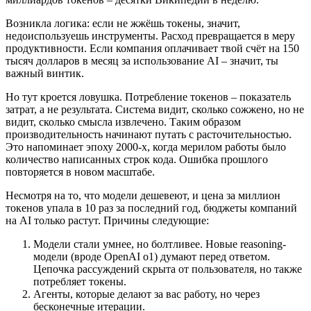
Возникла логика: если не жжёшь токены, значит,
недоиспользуешь инструменты. Расход превращается в меру
продуктивности. Если компания оплачивает твой счёт на 150
тысяч долларов в месяц за использование AI – значит, ты
важный винтик.
Но тут кроется ловушка. Потребление токенов – показатель
затрат, а не результата. Система видит, сколько сожжено, но не
видит, сколько смысла извлечено. Таким образом
производительность начинают путать с расточительностью.
Это напоминает эпоху 2000-х, когда мерилом работы было
количество написанных строк кода. Ошибка прошлого
повторяется в новом масштабе.
Несмотря на то, что модели дешевеют, и цена за миллион
токенов упала в 10 раз за последний год, бюджеты компаний
на AI только растут. Причины следующие:
Модели стали умнее, но болтливее. Новые reasoning-
модели (вроде OpenAI o1) думают перед ответом.
Цепочка рассуждений скрыта от пользователя, но также
потребляет токены.
Агенты, которые делают за вас работу, но через
бесконечные итерации.