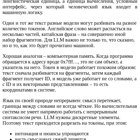
лингвистическая единица, а единица вычисления, условный
интерфейс, через который человеческий язык входит в
машинную логику.
Один и тот же текст разные модели могут разбивать на разное
количество токенов. Английское слово может распасться на
несколько частей, китайская фраза – на совершенно иной
набор фрагментов. Для LLM важно не только то, что сказано,
но и то, как это будет прочитано машиной.
Хорошая аналогия – компьютерная память. Когда программа
обращается к адресу вроде 0x7fff…, это не сам объект, а
указатель на него. Токен в модели работает похожим образом:
текст сначала разбивается на фрагменты, затем каждый
фрагмент получает ID, и модель уже работает не со словами, а
с ID и их векторными представлениями – то есть
координатами в системе.
Язык по своей природе непрерывен: смысл перетекает,
границы между словами не всегда чёткие. Но вычислительная
система не умеет напрямую работать с непрерывным
синтаксисом речи. LLM нужны дискретные элементы.
Поэтому текст приходится разрезать на токены, при этом:
интонация и нюансы упрощаются
часть смысловых связей теряется