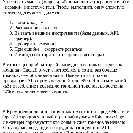
У него есть «мозг» (модель), «безопасность» (ограничители) и
«навыки» (инструменты). Чтобы выполнить одну сложную
бизнес-задачу, агент должен:
Понять задачу.
Распланировать шаги.
Вызвать внешние инструменты (базы данных, API,
браузер).
Проверить результат.
При ошибке – скорректироваться.
И иногда повторить этот процесс десять раз.
В итоге сценарий, который выглядит для пользователя как
команда «Сделай отчёт», потребляет в сотни раз больше
токенов, чем обычный диалог. Именно этот подход
превращает AI в промышленный конвейер. Число компаний,
чьё потребление превысило триллион токенов, выросло на
40% всего за несколько месяцев:
В Кремниевой долине и крупных техгигантах вроде Meta или
OpenAI зародился новый странный культ – «Tokenmaxxing».
Инженеры соревнуются кто больше сжёг токенов за неделю.
Есть случаи, когда один сотрудник расходует по 210
миллиардов токенов – десятки Википедий в неделю.