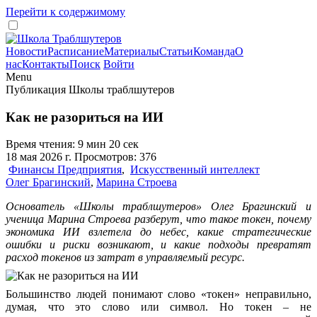
Перейти к содержимому
Новости
Расписание
Материалы
Статьи
Команда
О
нас
Контакты
Поиск
Войти
Menu
Публикация Школы траблшутеров
Как не разориться на ИИ
Время чтения: 9 мин 20 сек
18 мая 2026 г. Просмотров: 376
Финансы Предприятия
,
Искусственный интеллект
Олег Брагинский
,
Марина Строева
Основатель «Школы траблшутеров» Олег Брагинский и
ученица Марина Строева разберут, что такое токен, почему
экономика ИИ взлетела до небес, какие стратегические
ошибки и риски возникают, и какие подходы превратят
расход токенов из затрат в управляемый ресурс.
Большинство людей понимают слово «токен» неправильно,
думая, что это слово или символ. Но токен – не