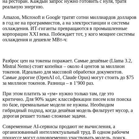
на ресторан. Каждый запрос нужно готовить с нуля, тратя
реальную энергию.
Amazon, Microsoft и Google тратят сотни миллиардов долларов
в год не на программистов, а на электростанции и системы
охлаждения. ИТ-гиганты превращаются в промышленные
корпорации XXI века. Побеждает тот, у кого мощнее системы
охлаждения и дешевле МВт-ч:
Разброс цен на токены поражает. Самые дешёвые (Llama 3.2,
Mistral Nemo) стоят копейки – около 4 центов за миллион
токенов. Идеально для массовой обработки документов.
Самые дорогие (OpenAI o1, Claude Opus) могут стоить до $75
за миллион токенов. Разница – в 1’900 раз.
При этом платить за «ум» нужно только там, где это
критично. Для 90% задач: классификации писем или поиска
по базе, премиальные модели не нужны. Необходим
гибридный подход, когда дешёвая модель фильтрует мусор, а
дорогая решает только сложные задачи.
Современные AI-сервисы продают не вычисления, а
организованный интеллектуальный труд. В одном рабочем
процессе могут одновременно участвовать модель, поиск,