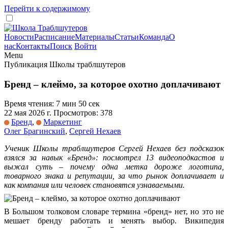
Перейти к содержимому
Новости
Расписание
Материалы
Статьи
Команда
О
нас
Контакты
Поиск
Войти
Menu
Публикация Школы траблшутеров
Бренд – клеймо, за которое охотно доплачивают
Время чтения: 7 мин 50 сек
22 мая 2026 г. Просмотров: 378
Бренд
,
Маркетинг
Олег Брагинский
,
Сергей Нехаев
Ученик Школы траблшутеров Сергей Нехаев без подсказок
взялся за навык «Бренд»: посмотрел 13 видеоподкастов и
выжал суть – почему одна метка дороже логотипа,
товарного знака и репутации, за что рынок доплачивает и
как компания или человек становятся узнаваемыми.
В Большом толковом словаре термина «бренд» нет, но это не
мешает бренду работать и менять выбор. Википедия