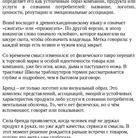
определяет его как устойчивый образ компании, продукта или
услуги в сознании потребителей: название, логотип,
ценности, репутацию и эмоциональные ассоциации.
Brand восходит к древнескандинавскому языку и означает
«сжигать» или «прижигать». По другой версии, в эпоху
викингов слово означало «клеймо», которое выжигали на
шкуре скота, чтобы обозначить владельца. Метка говорила: у
каждой вещи есть хозяин и чужим вход закрыт.
Со временем смысл изменился: от физического тавро перешёл
к торговой марке и особой идентичности товара или
компании, уже без огня, кожи, дыма и пастушьего ножа. В
трактовке Школы траблшутеров термин рассматривается
глубже и подробнее, чем в бытовом разговоре.
Бренд – не только логотип или визуальный образ. Это
комплекс представлений, ассоциаций, эмоций и устойчивых
характеристик продукта либо услуги в сознании потребителя,
ментальная оболочка. То, чего нет физически, но о чём
вспоминают, говорят или показывают.
Сила бренда проявляется, когда человек ещё не держал
продукт в руках, но уже ждёт качества, сервиса и смысла. В
этот момент решение рождается раньше встречи с товаром,
потому что метка уже сработала.