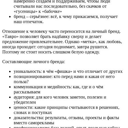
намеренно создаём и поддерживаем, чтобы люди
считывали нас последовательно, без скачков от
«гусеницы» к «бабочке»
бренд – серьёзнее: всё, к чему прикасаемся, получает
наш отпечаток.
Отношение к человеку часто переносится на личный бренд.
«Тавро» позволяет брать надбавку сверху и делает
предложение привлекательнее. Однако «метка», как любовь,
иногда проходит: сегодня поднимает, завтра рушится.
Поэтому не стоит носить слишком белую одежду.
Составляющие личного бренда:
уникальность: в чём «фишка» и что отличает от других
позиционирование: кто перед нами и какая от него
польза?
коммуникация и медийность: как, где и о чём
рассказываем
аудитория: для кого человек заметен, полезен и
убедителен
ценности: какие принципы считываются в решениях,
словах и поступках
доказательства: результаты, отзывы, проекты и факты
вместо саморекламы
профессионализм: база знаний, опыт, реальные кейсы,