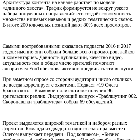
Архитектура контента на канале работает по модели
«длинного хвоста». Трафик формируется не вокруг узкого
набора популярных направлений: его создаёт совокупность
множества нишевых навыков и редких тематических связок.
В итоге 200 ключевых позиций дают 80% всех просмотров.
Самыми востребованными оказались подкасты 2016 и 2017
годов: именно они собрали больше всего просмотров, лайков
и комментариев. Давность публикаций, качество видео,
актуальность тем и общее число зрителей помогают
алгоритмам YouTube снова активно продвигать эти выпуски.
При заметном спросе со стороны аудитории число откликов
не всегда коррелирует с охватами. Подкаст «19 Олега
Брагинского – Языковой полиглотизм» получил 96
зрительских реплик. Лидирующий выпуск «Траблшутинг 002.
Скоронавыки траблшутера» собрал 69 обсуждений.
Проект выделяется широкой тематикой и набором разных
форматов. Команда из двадцати одного соавтора вместе с
Олегом выпускает передачи «Под колпаком», «Бизнес-
разборки», «Алтайский разговор», «Одной левой», «Дважды