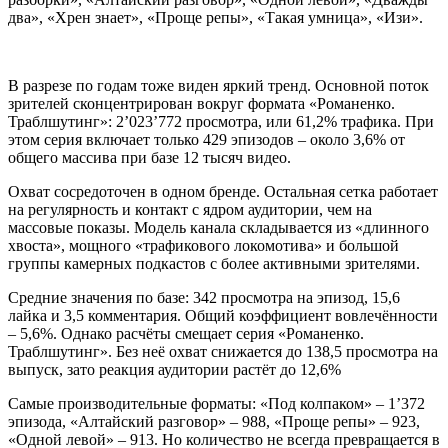
два», «Хрен знает», «Проще репы», «Такая умница», «Изи».
В разрезе по годам тоже виден яркий тренд. Основной поток
зрителей сконцентрирован вокруг формата «Романенко.
Траблшутинг»: 2’023’772 просмотра, или 61,2% трафика. При
этом серия включает только 429 эпизодов – около 3,6% от
общего массива при базе 12 тысяч видео.
Охват сосредоточен в одном бренде. Остальная сетка работает
на регулярность и контакт с ядром аудитории, чем на
массовые показы. Модель канала складывается из «длинного
хвоста», мощного «трафикового локомотива» и большой
группы камерных подкастов с более активными зрителями.
Средние значения по базе: 342 просмотра на эпизод, 15,6
лайка и 3,5 комментария. Общий коэффициент вовлечённости
– 5,6%. Однако расчёты смещает серия «Романенко.
Траблшутинг». Без неё охват снижается до 138,5 просмотра на
выпуск, зато реакция аудитории растёт до 12,6%
Самые производительные форматы: «Под колпаком» – 1’372
эпизода, «Алтайский разговор» – 988, «Проще репы» – 923,
«Одной левой» – 913. Но количество не всегда превращается в