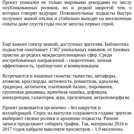
Проект уникален не только мировыми рекордами по числу
опубликованных роликов, но и редкой широтой тем, о
которых говорят ведущие. Познавательные подкасты быстро
получают живой отклик и стабильно выходят на миллионные
охваты даже спустя годы после запуска первых серий.
Ещё важнее спектр знаний, доступных зрителям. Библиотека
подкастов охватывает 1’367 уникальных навыков: от базовых
практик до редких междисциплинарных сфер. Среди
востребованных направлений – скорочтение, личная
эффективность, траблшутинг и коммуникация.
Встречаются и нишевые сюжеты: ткачество, метафоры,
атомизм, кроссворды, античность, романтизм, идеализм,
традиции, антипатия, платёжный баланс, пиромания,
групповая динамика, врачебная ошибка, дефляция,
конкуренция, галантерея, аура, презумпция, антропоморфизм.
Проект развивается органично – без накруток и
коллабораций. Спрос на выпуски сохраняется годами: зрители
выбирают свежие ролики и архивные подкасты. Ранние
записи продолжают собирать трафик. Так, материалы 2016 и
2017 годов набрали максимум просмотров – 1,9 миллиона.