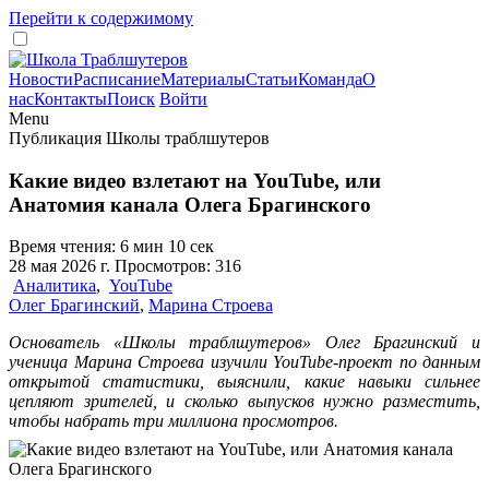
Перейти к содержимому
Новости
Расписание
Материалы
Статьи
Команда
О
нас
Контакты
Поиск
Войти
Menu
Публикация Школы траблшутеров
Какие видео взлетают на YouTube, или
Анатомия канала Олега Брагинского
Время чтения: 6 мин 10 сек
28 мая 2026 г. Просмотров: 316
Аналитика
,
YouTube
Олег Брагинский
,
Марина Строева
Основатель «Школы траблшутеров» Олег Брагинский и
ученица Марина Строева изучили YouTube-проект по данным
открытой статистики, выяснили, какие навыки сильнее
цепляют зрителей, и сколько выпусков нужно разместить,
чтобы набрать три миллиона просмотров.