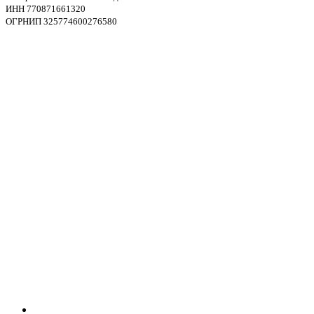
ИНН 770871661320
ОГРНИП 325774600276580