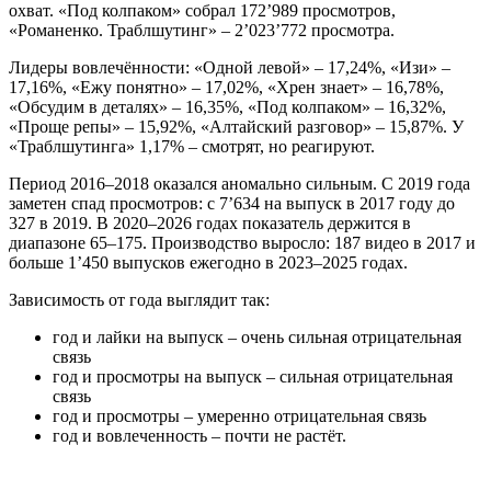
охват. «Под колпаком» собрал 172’989 просмотров,
«Романенко. Траблшутинг» – 2’023’772 просмотра.
Лидеры вовлечённости: «Одной левой» – 17,24%, «Изи» –
17,16%, «Ежу понятно» – 17,02%, «Хрен знает» – 16,78%,
«Обсудим в деталях» – 16,35%, «Под колпаком» – 16,32%,
«Проще репы» – 15,92%, «Алтайский разговор» – 15,87%. У
«Траблшутинга» 1,17% – смотрят, но реагируют.
Период 2016–2018 оказался аномально сильным. С 2019 года
заметен спад просмотров: с 7’634 на выпуск в 2017 году до
327 в 2019. В 2020–2026 годах показатель держится в
диапазоне 65–175. Производство выросло: 187 видео в 2017 и
больше 1’450 выпусков ежегодно в 2023–2025 годах.
Зависимость от года выглядит так:
год и лайки на выпуск – очень сильная отрицательная
связь
год и просмотры на выпуск – сильная отрицательная
связь
год и просмотры – умеренно отрицательная связь
год и вовлеченность – почти не растёт.