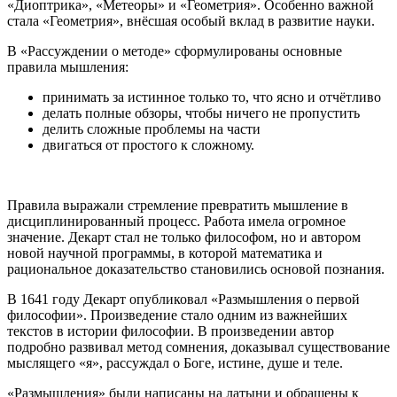
«Диоптрика», «Метеоры» и «Геометрия». Особенно важной
стала «Геометрия», внёсшая особый вклад в развитие науки.
В «Рассуждении о методе» сформулированы основные
правила мышления:
принимать за истинное только то, что ясно и отчётливо
делать полные обзоры, чтобы ничего не пропустить
делить сложные проблемы на части
двигаться от простого к сложному.
Правила выражали стремление превратить мышление в
дисциплинированный процесс. Работа имела огромное
значение. Декарт стал не только философом, но и автором
новой научной программы, в которой математика и
рациональное доказательство становились основой познания.
В 1641 году Декарт опубликовал «Размышления о первой
философии». Произведение стало одним из важнейших
текстов в истории философии. В произведении автор
подробно развивал метод сомнения, доказывал существование
мыслящего «я», рассуждал о Боге, истине, душе и теле.
«Размышления» были написаны на латыни и обращены к