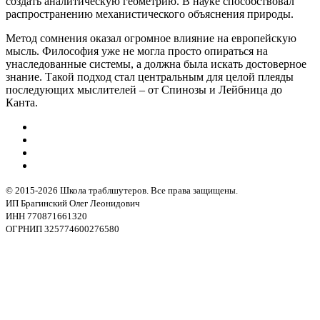
создать аналитическую геометрию. В науке способствовал
распространению механистического объяснения природы.
Метод сомнения оказал огромное влияние на европейскую
мысль. Философия уже не могла просто опираться на
унаследованные системы, а должна была искать достоверное
знание. Такой подход стал центральным для целой плеяды
последующих мыслителей – от Спинозы и Лейбница до
Канта.
© 2015-2026 Школа траблшутеров. Все права защищены.
ИП Брагинский Олег Леонидович
ИНН 770871661320
ОГРНИП 325774600276580