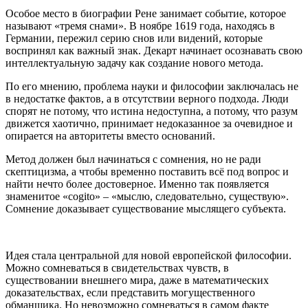
Особое место в биографии Рене занимает событие, которое
называют «тремя снами». В ноябре 1619 года, находясь в
Германии, пережил серию снов или видений, которые
воспринял как важный знак. Декарт начинает осознавать свою
интеллектуальную задачу как создание нового метода.
По его мнению, проблема науки и философии заключалась не
в недостатке фактов, а в отсутствии верного подхода. Люди
спорят не потому, что истина недоступна, а потому, что разум
движется хаотично, принимает недоказанное за очевидное и
опирается на авторитеты вместо оснований.
Метод должен был начинаться с сомнения, но не ради
скептицизма, а чтобы временно поставить всё под вопрос и
найти нечто более достоверное. Именно так появляется
знаменитое «cogito» – «мыслю, следовательно, существую».
Сомнение доказывает существование мыслящего субъекта.
Идея стала центральной для новой европейской философии.
Можно сомневаться в свидетельствах чувств, в
существовании внешнего мира, даже в математических
доказательствах, если представить могущественного
обманщика. Но невозможно сомневаться в самом факте