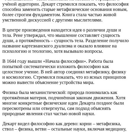
учёной аудитории. Декарт стремился показать, что философия
способна заменить старые метафизические основания новым,
более строгим фундаментом. Книга стала частью живой
умственной дискуссией с другими мыслителями.
В центре произведения находится идея о различии души и
тела. Рене утверждал, что мышление составляет сущность
души, а протяжённость – сущность тела. Разделение получило
название картезианского дуализма и оказало влияние на
психологию и теологию, хотя вызывало вопросы.
В 1644 году вышли «Начала философии». Работа была
попыткой систематически изложить философию как
целостное учение. В ней автор соединял метафизику, физику
и космологию. Стремился показать, что из ясных принципов
можно вывести объяснение устройства мира.
Физика была механистической: природа понималась как
протяжённая материя, подчинённая законам движения. Хотя
многие конкретные физические идеи Декарта позднее были
пересмотрены или отвергнуты, сам подход объяснять
природные явления стал частью новой науки.
Декарт видел философию как дерево: корни – метафизика,
ствол – физика, ветви – остальные науки, включая медицину,