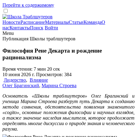
Перейти к содержимому
Новости
Расписание
Материалы
Статьи
Команда
О
нас
Контакты
Поиск
Войти
Menu
Публикация Школы траблшутеров
Философия Рене Декарта и рождение
рационализма
Время чтения: 7 мин 20 сек
10 июня 2026 г. Просмотров: 384
Лидерство
,
Влияние
Олег Брагинский
,
Марина Строева
Основатель «Школы траблшутеров» Олег Брагинский и
ученица Марина Строева разберут путь Декарта к созданию
метода сомнения, обстоятельства появления знаменитого
«cogito», основные положения философии и научных взглядов,
а также значение наследия мыслителя, которое продолжает
определять многие дискуссии о природе знания и человеческого
разума.