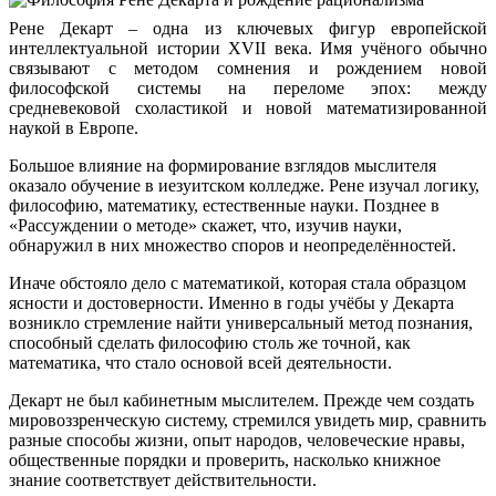
Рене Декарт – одна из ключевых фигур европейской
интеллектуальной истории XVII века. Имя учёного обычно
связывают с методом сомнения и рождением новой
философской системы на переломе эпох: между
средневековой схоластикой и новой математизированной
наукой в Европе.
Большое влияние на формирование взглядов мыслителя
оказало обучение в иезуитском колледже. Рене изучал логику,
философию, математику, естественные науки. Позднее в
«Рассуждении о методе» скажет, что, изучив науки,
обнаружил в них множество споров и неопределённостей.
Иначе обстояло дело с математикой, которая стала образцом
ясности и достоверности. Именно в годы учёбы у Декарта
возникло стремление найти универсальный метод познания,
способный сделать философию столь же точной, как
математика, что стало основой всей деятельности.
Декарт не был кабинетным мыслителем. Прежде чем создать
мировоззренческую систему, стремился увидеть мир, сравнить
разные способы жизни, опыт народов, человеческие нравы,
общественные порядки и проверить, насколько книжное
знание соответствует действительности.