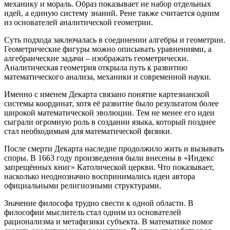
механику и мораль. Образ показывает не набор отдельных
идей, а единую систему знаний. Рене также считается одним
из основателей аналитической геометрии.
Суть подхода заключалась в соединении алгебры и геометрии.
Геометрические фигуры можно описывать уравнениями, а
алгебраические задачи – изображать геометрически.
Аналитическая геометрия открыла путь к развитию
математического анализа, механики и современной науки.
Именно с именем Декарта связано понятие картезианской
системы координат, хотя её развитие было результатом более
широкой математической эволюции. Тем не менее его идеи
сыграли огромную роль в создании языка, который позднее
стал необходимым для математической физики.
После смерти Декарта наследие продолжило жить и вызывать
споры. В 1663 году произведения были внесены в «Индекс
запрещённых книг» Католической церкви. Что показывает,
насколько неоднозначно воспринимались идеи автора
официальными религиозными структурами.
Значение философа трудно свести к одной области. В
философии мыслитель стал одним из основателей
рационализма и метафизики субъекта. В математике помог