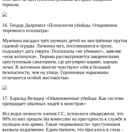
терпели.
16. Теодор Далримпл «Психология убийцы. Откровения
тюремного психиатра»
Мужчина насадил трёх шумных детей на заострённые прутья
садовой ограды. Личинки мух, поселившиеся в трупе,
подскажут дату смерти. Психопаты «не убивают», заявляя:
«нож воткнулся». Тюрьма рассматривается закоренелыми
преступникам санаторием, где регулярно кормят, хорошо
лечат. В заточении многие чувствуют себя в большей
безопасности, чем на улице. Героиновые наркоманы
отличаются особой жестокостью.
17. Харальд Вельцер «Обыкновенные убийцы. Как система
превращает обычных людей в монстров»
Исследуя личности членов СС, психологи обнаружили, что
90% из них прошли бы комиссию на пригодность к службе в
полиции или армии. Такая «нормальность» преступников
вызвала недоумение. Единственное, что бросалось в глаза –