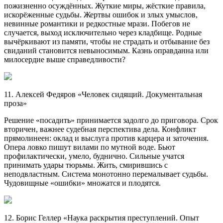
пожизненно осуждённых. Жуткие миры, жёсткие правила,
искорёженные судьбы. Жертвы ошибок и злых умыслов,
невинные романтики и редкостные мрази. Побегов не
случается, выход исключительно через кладбище. Родные
вычёркивают из памяти, чтобы не страдать и отбывание без
свиданий становится невыносимым. Казнь оправданна или
милосердие выше справедливости?
11. Алексей Федяров «Человек сидящий. Документальная
проза»
Решение «посадить» принимается задолго до приговора. Срок
вторичен, важнее судебная перспектива дела. Конфликт
прямолинеен: оклад и выслуга против карцера и заточения.
Опера ловко пишут вилами по мутной воде. Бьют
профилактически, умело, буднично. Сильные учатся
принимать удары тюрьмы. Жить, смирившись с
неподвластным. Система монотонно перемалывает судьбы.
Чудовищные «ошибки» множатся и плодятся.
12. Борис Геллер «Наука раскрытия преступлений. Опыт