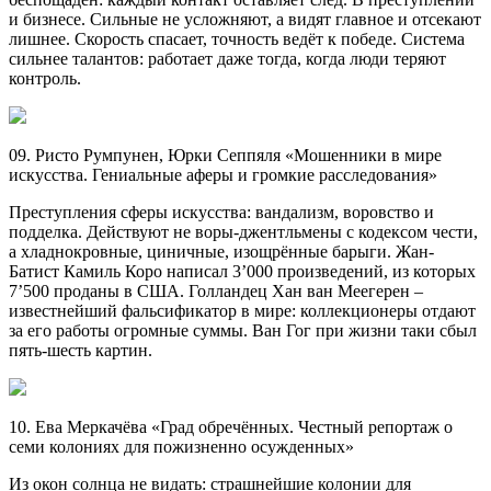
и бизнесе. Сильные не усложняют, а видят главное и отсекают
лишнее. Скорость спасает, точность ведёт к победе. Система
сильнее талантов: работает даже тогда, когда люди теряют
контроль.
09. Ристо Румпунен, Юрки Сеппяля «Мошенники в мире
искусства. Гениальные аферы и громкие расследования»
Преступления сферы искусства: вандализм, воровство и
подделка. Действуют не воры-джентльмены с кодексом чести,
а хладнокровные, циничные, изощрённые барыги. Жан-
Батист Камиль Коро написал 3’000 произведений, из которых
7’500 проданы в США. Голландец Хан ван Меегерен –
известнейший фальсификатор в мире: коллекционеры отдают
за его работы огромные суммы. Ван Гог при жизни таки сбыл
пять-шесть картин.
10. Ева Меркачёва «Град обречённых. Честный репортаж о
семи колониях для пожизненно осужденных»
Из окон солнца не видать: страшнейшие колонии для