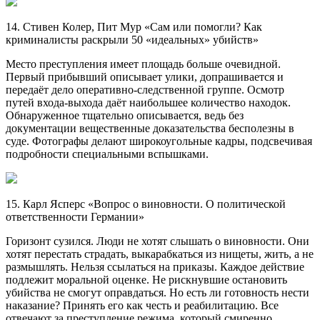
14. Стивен Колер, Пит Мур «Сам или помогли? Как
криминалисты раскрыли 50 «идеальных» убийств»
Место преступления имеет площадь больше очевидной.
Первый прибывший описывает улики, допрашивается и
передаёт дело оперативно-следственной группе. Осмотр
путей входа-выхода даёт наибольшее количество находок.
Обнаруженное тщательно описывается, ведь без
документации вещественные доказательства бесполезны в
суде. Фотографы делают широкоугольные кадры, подсвечивая
подробности специальными вспышками.
15. Карл Ясперс «Вопрос о виновности. О политической
ответственности Германии»
Горизонт сузился. Люди не хотят слышать о виновности. Они
хотят перестать страдать, выкарабкаться из нищеты, жить, а не
размышлять. Нельзя ссылаться на приказы. Каждое действие
подлежит моральной оценке. Не рискнувшие остановить
убийства не смогут оправдаться. Но есть ли готовность нести
наказание? Принять его как честь и реабилитацию. Все
отвечают за преступление режима, который смиренно