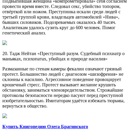
Подвыпившая женщина «компрометировала» себя согласием
провести время вместе. Следовал секс, убийство топором,
отвёрткой или ножом. Преступника искали среди людей с
третьей группой крови, владельцев автомобилей «Нива»,
бывших силовиков. Подозреваемых оказалось 40 тысяч.
Аналитикам удалось сузить круг до 600 человек. Помог
генетический анализ.
20. Тадж Нейтан «Преступный разум. Судебный психиатр о
маньяках, психопатах, убийцах и природе насилия»
Размазанные по стенам камеры фекалии означают грязный
протест. Большинство людей с диагнозом «шизофрения» не
склонны к насилию. Агрессивное поведение провоцирует
крошечный стресс. Протест вызывает желание крушить
обстановку, заниматься членовредительством. Строжайшие
протоколы безопасности нередко пасуют перед преступной
изобретательностью. Имитаторам удаётся избежать тюрьмы,
вернуться в общество.
Купить Книгопедию Олега Брагинского