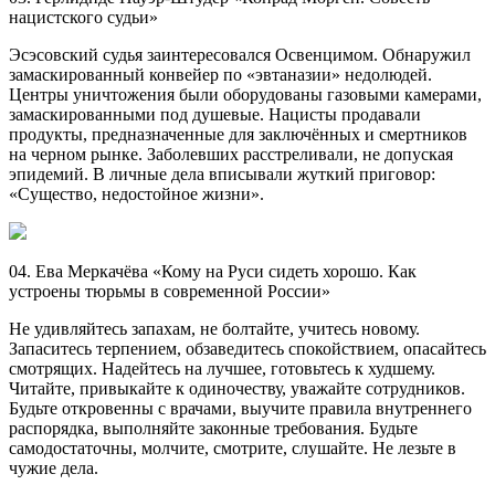
нацистского судьи»
Эсэсовский судья заинтересовался Освенцимом. Обнаружил
замаскированный конвейер по «эвтаназии» недолюдей.
Центры уничтожения были оборудованы газовыми камерами,
замаскированными под душевые. Нацисты продавали
продукты, предназначенные для заключённых и смертников
на черном рынке. Заболевших расстреливали, не допуская
эпидемий. В личные дела вписывали жуткий приговор:
«Существо, недостойное жизни».
04. Ева Меркачёва «Кому на Руси сидеть хорошо. Как
устроены тюрьмы в современной России»
Не удивляйтесь запахам, не болтайте, учитесь новому.
Запаситесь терпением, обзаведитесь спокойствием, опасайтесь
смотрящих. Надейтесь на лучшее, готовьтесь к худшему.
Читайте, привыкайте к одиночеству, уважайте сотрудников.
Будьте откровенны с врачами, выучите правила внутреннего
распорядка, выполняйте законные требования. Будьте
самодостаточны, молчите, смотрите, слушайте. Не лезьте в
чужие дела.