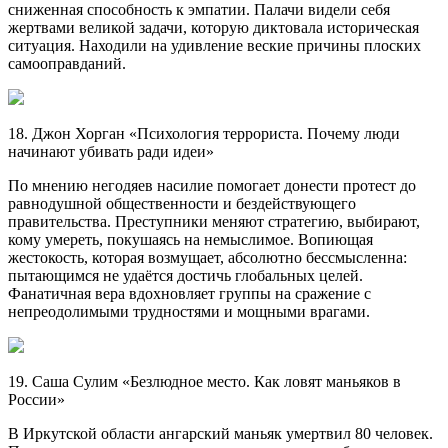
сниженная способность к эмпатии. Палачи видели себя
жертвами великой задачи, которую диктовала историческая
ситуация. Находили на удивление веские причины плоских
самооправданий.
18. Джон Хорган «Психология террориста. Почему люди
начинают убивать ради идеи»
По мнению негодяев насилие помогает донести протест до
равнодушной общественности и бездействующего
правительства. Преступники меняют стратегию, выбирают,
кому умереть, покушаясь на немыслимое. Вопиющая
жестокость, которая возмущает, абсолютно бессмысленна:
пытающимся не удаётся достичь глобальных целей.
Фанатичная вера вдохновляет группы на сражение с
непреодолимыми трудностями и мощными врагами.
19. Саша Сулим «Безлюдное место. Как ловят маньяков в
России»
В Иркутской области ангарский маньяк умертвил 80 человек.