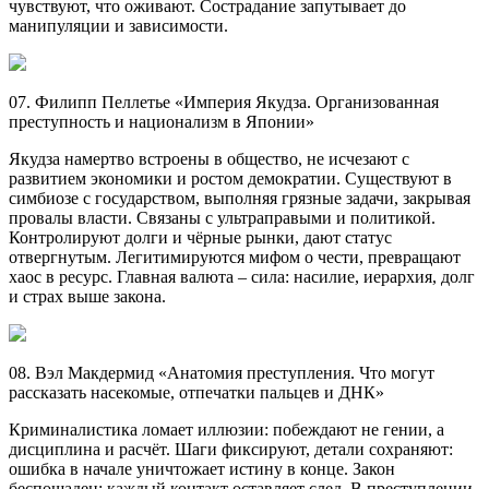
чувствуют, что оживают. Сострадание запутывает до
манипуляции и зависимости.
07. Филипп Пеллетье «Империя Якудза. Организованная
преступность и национализм в Японии»
Якудза намертво встроены в общество, не исчезают с
развитием экономики и ростом демократии. Существуют в
симбиозе с государством, выполняя грязные задачи, закрывая
провалы власти. Связаны с ультраправыми и политикой.
Контролируют долги и чёрные рынки, дают статус
отвергнутым. Легитимируются мифом о чести, превращают
хаос в ресурс. Главная валюта – сила: насилие, иерархия, долг
и страх выше закона.
08. Вэл Макдермид «Анатомия преступления. Что могут
рассказать насекомые, отпечатки пальцев и ДНК»
Криминалистика ломает иллюзии: побеждают не гении, а
дисциплина и расчёт. Шаги фиксируют, детали сохраняют:
ошибка в начале уничтожает истину в конце. Закон
беспощаден: каждый контакт оставляет след. В преступлении