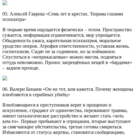
05. Алексей Гавриш «Семь лет в крестах. Тюрьма глазами
психиатра»
В тюрьме время ощущается физически – телом. Пространство
сужается, информация ограничивается, мир упрощается.
Обыденность ужаса, карательная психиатрия, моральное
уродство оперов. Атрофия ответственности, уставная жизнь,
госпитализм. Сидят не за содеянное, но за пойманное.
Спуститься в «неприкасаемые» можно мигом, подняться
оттуда невозможно. Пронос запрещённых вещей в «бардачке»
– заднем проходе.
06. Валери Бенаим «Он не тот, кем кажется. Почему женщины
влюбляются в серийных убийц»
Влюбляющиеся в преступников верят в прощение и
искупление, страдают от одиночества, переживают травмы,
имеют паталогическое расстройство и желают стать «хоть
кем-то». Первые пребывают в отрицании, вторые выступают
за смягчающие обстоятельства, третьи готовы смириться.
Избавляются от статуса жертвы, становятся сообщницами,