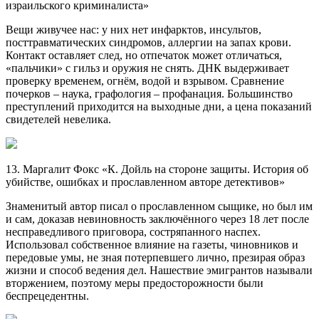
израильского криминалиста»
Вещи живучее нас: у них нет инфарктов, инсультов,
посттравматических синдромов, аллергии на запах крови.
Контакт оставляет след, но отпечаток может отличаться,
«пальчики» с гильз и оружия не снять. ДНК выдерживает
проверку временем, огнём, водой и взрывом. Сравнение
почерков – наука, графология – профанация. Большинство
преступлений приходится на выходные дни, а цена показаний
свидетелей невелика.
13. Маргалит Фокс «К. Дойль на стороне защиты. История об
убийстве, ошибках и прославленном авторе детективов»
Знаменитый автор писал о прославленном сыщике, но был им
и сам, доказав невиновность заключённого через 18 лет после
несправедливого приговора, состряпанного наспех.
Использовал собственное влияние на газеты, чиновников и
передовые умы, не зная потерпевшего лично, презирая образ
жизни и способ ведения дел. Нашествие эмигрантов называли
вторжением, поэтому меры предосторожности были
беспрецедентны.