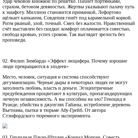
Удар чековой книжкой по решётке. Пахнет портянками,
страхом, бетоном девяностых. Жертвы указывают палачу путь
к эшафоту. Миллион становится приманкой, Лефортово
щёлкает капканом, Совдепия гниёт под карамельной коркой.
Ритм рваный, злой, точный. Смех без жалости. Нравственный
счёт выставлен без скидки: комфорт оплачивается совестью,
свобода кровью, успех сроком. Так выглядит зрелость без
проповеди.
02. Филип Зимбардо «Эффект люцифера. Почему хорошие
люди превращаются в злодеев»
Место, человек, ситуация и система способствуют
дегуманизации. Черные дыры в некоторых людях не могут
заполнить любовь, власть и деньги. Эгоцентричные
предубеждения процветают в культурах, пропагандирующих
личную независимость. А вы способны на зло? Геноцид в
Руанде, убийства в джунглях Гайаны, истребление деревень
Вьетнама, пытки в тюрьме Абу-Грейб. От автора
Стэнфордского тюремного эксперимента.
03. Герлиднде Пауэр-Штудер «Конрад Морген. Совесть