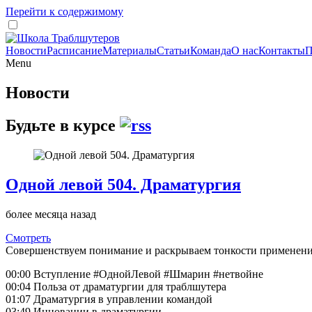
Перейти к содержимому
Новости
Расписание
Материалы
Статьи
Команда
О нас
Контакты
П
Menu
Новости
Будьте в курсе
Одной левой 504. Драматургия
более месяца назад
Смотреть
Совершенствуем понимание и раскрываем тонкости применени
00:00 Вступление #ОднойЛевой #Шмарин #нетвойне
00:04 Польза от драматургии для траблшутера
01:07 Драматургия в управлении командой
03:49 Инновации в драматургии