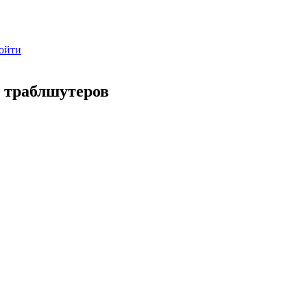
ойти
 траблшутеров