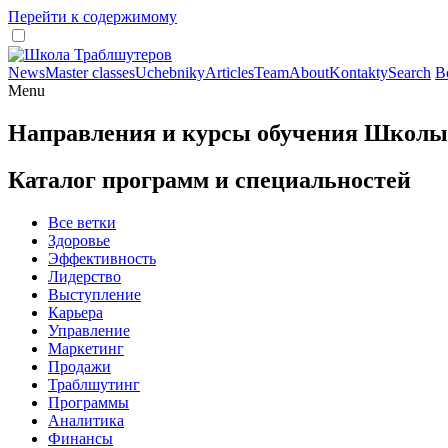
Перейти к содержимому
News
Master classes
Uchebniky
Articles
Team
About
Kontakty
Search
В
Menu
Направления и курсы обучения Школы
Каталог программ и специальностей
Все ветки
Здоровье
Эффективность
Лидерство
Выступление
Карьера
Управление
Маркетинг
Продажи
Траблшутинг
Программы
Аналитика
Финансы