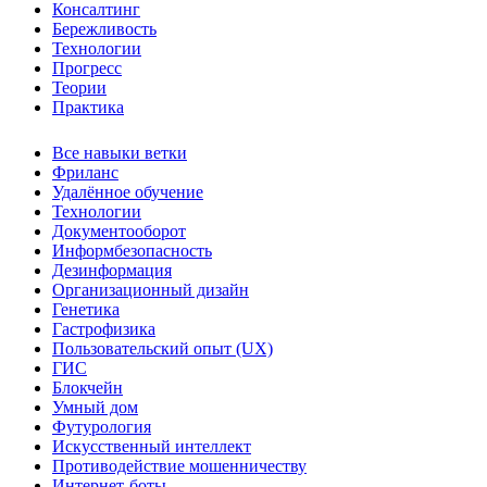
Консалтинг
Бережливость
Технологии
Прогресс
Теории
Практика
Все навыки ветки
Фриланс
Удалённое обучение
Технологии
Документооборот
Информбезопасность
Дезинформация
Организационный дизайн
Генетика
Гастрофизика
Пользовательский опыт (UX)
ГИС
Блокчейн
Умный дом
Футурология
Искусственный интеллект
Противодействие мошенничеству
Интернет-боты