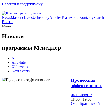
Перейти к содержимому
News
Master classes
Uchebniky
Articles
Team
About
Kontakty
Search
Войти
Menu
Навыки
программы Менеджер
All
Any date
Old events
Next events
Процессная
эффективность
06 Ноября'25
18:00 - 19:30
Олег Брагинский