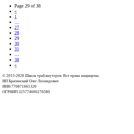
Page 29 of 38
«
1
…
27
28
29
30
31
…
38
»
© 2015-2026 Школа траблшутеров. Все права защищены.
ИП Брагинский Олег Леонидович
ИНН 770871661320
ОГРНИП 325774600276580