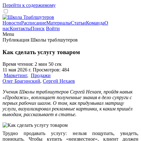
Перейти к содержимому
Новости
Расписание
Материалы
Статьи
Команда
О
нас
Контакты
Поиск
Войти
Menu
Публикация Школы траблшутеров
Как сделать услугу товаром
Время чтения: 2 мин 50 сек
11 мая 2026 г. Просмотров: 484
Маркетинг
,
Продажи
Олег Брагинский
,
Сергей Нехаев
Ученик Школы траблшутеров Сергей Нехаев, пройдя навык
«Продажи», воплощает полученные знания в дело супруги с
первых рабочих шагов. О том, как придумывал матрицу
услуги, визуализировал рекламные картинки, к каким пришёл
выводам, рассказывает в статье.
Трудно продавать услугу: нельзя пощупать, увидеть,
понюхать. Чтобы купить «неизвестное», клиент должен