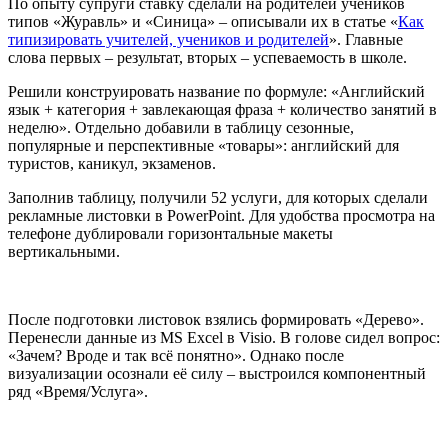
По опыту супруги ставку сделали на родителей учеников
типов «Журавль» и «Синица» – описывали их в статье «
Как
типизировать учителей, учеников и родителей
». Главные
слова первых – результат, вторых – успеваемость в школе.
Решили конструировать название по формуле: «Английский
язык + категория + завлекающая фраза + количество занятий в
неделю». Отдельно добавили в таблицу сезонные,
популярные и перспективные «товары»: английский для
туристов, каникул, экзаменов.
Заполнив таблицу, получили 52 услуги, для которых сделали
рекламные листовки в PowerPoint. Для удобства просмотра на
телефоне дублировали горизонтальные макеты
вертикальными.
После подготовки листовок взялись формировать «Дерево».
Перенесли данные из MS Excel в Visio. В голове сидел вопрос:
«Зачем? Вроде и так всё понятно». Однако после
визуализации осознали её силу – выстроился компонентный
ряд «Время/Услуга».