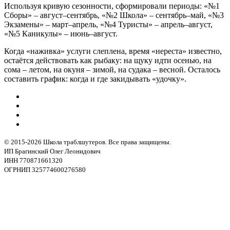
Используя кривую сезонности, сформировали периоды: «№1
Сборы» – август–сентябрь, «№2 Школа» – сентябрь–май, «№3
Экзамены» – март–апрель, «№4 Туристы» – апрель–август,
«№5 Каникулы» – июнь–август.
Когда «наживка» услуги слеплена, время «нереста» известно,
остаётся действовать как рыбаку: на щуку идти осенью, на
сома – летом, на окуня – зимой, на судака – весной. Осталось
составить график: когда и где закидывать «удочку».
© 2015-2026 Школа траблшутеров. Все права защищены.
ИП Брагинский Олег Леонидович
ИНН 770871661320
ОГРНИП 325774600276580