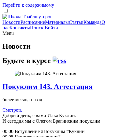
Перейти к содержимому
Новости
Расписание
Материалы
Статьи
Команда
О
нас
Контакты
Поиск
Войти
Menu
Новости
Будьте в курсе
Покуклим 143. Аттестация
более месяца назад
Смотреть
Добрый день, с вами Илья Куклин.
И сегодня мы с Олегом Брагинским покуклим
00:00 Вступление #Покуклим #Куклин
00:05 Что такое аттестация?