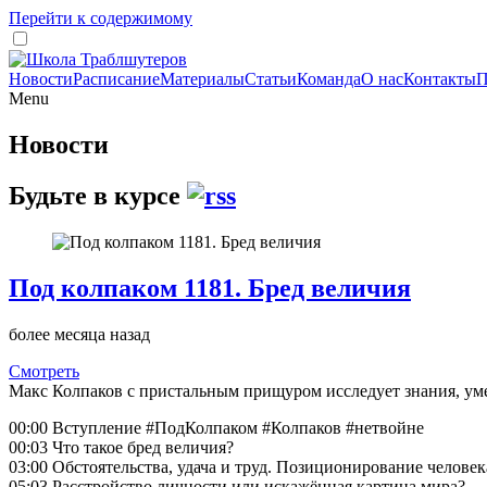
Перейти к содержимому
Новости
Расписание
Материалы
Статьи
Команда
О нас
Контакты
П
Menu
Новости
Будьте в курсе
Под колпаком 1181. Бред величия
более месяца назад
Смотреть
Макс Колпаков с пристальным прищуром исследует знания, уме
00:00 Вступление #ПодКолпаком #Колпаков #нетвойне
00:03 Что такое бред величия?
03:00 Обстоятельства, удача и труд. Позиционирование человек
05:03 Расстройство личности или искажённая картина мира?