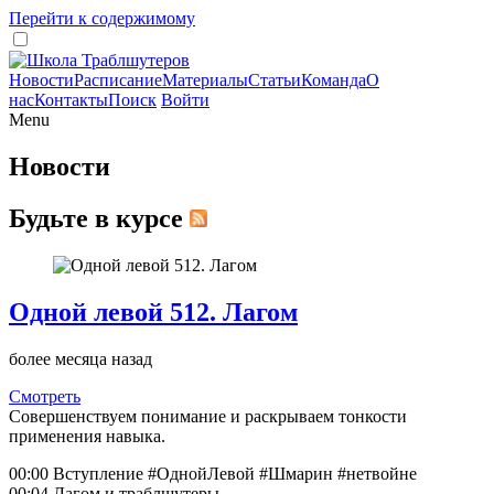
Перейти к содержимому
Новости
Расписание
Материалы
Статьи
Команда
О
нас
Контакты
Поиск
Войти
Menu
Новости
Будьте в курсе
Одной левой 512. Лагом
более месяца назад
Смотреть
Совершенствуем понимание и раскрываем тонкости
применения навыка.
00:00 Вступление #ОднойЛевой #Шмарин #нетвойне
00:04 Лагом и траблшутеры