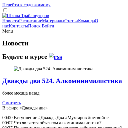
Перейти к содержимому
Новости
Расписание
Материалы
Статьи
Команда
О
нас
Контакты
Поиск
Войти
Menu
Новости
Будьте в курсе
Дважды два 524. Алкоминималистика
более месяца назад
Смотреть
В эфире «Дважды два»
00:00 Вступление #ДваждыДва #Мухтаров #нетвойне
00:07 Что является объектом алкоминималистики?
03:27 По каким параметрам предметов собирать коллекцию?