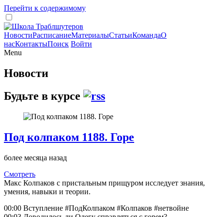
Перейти к содержимому
Новости
Расписание
Материалы
Статьи
Команда
О
нас
Контакты
Поиск
Войти
Menu
Новости
Будьте в курсе
Под колпаком 1188. Горе
более месяца назад
Смотреть
Макс Колпаков с пристальным прищуром исследует знания,
умения, навыки и теории.
00:00 Вступление #ПодКолпаком #Колпаков #нетвойне
00:03 Доводилось ли Олегу справляться с горем?