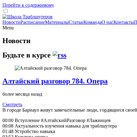
Перейти к содержимому
Новости
Расписание
Материалы
Статьи
Команда
О нас
Контакты
П
Menu
Новости
Будьте в курсе
Алтайский разговор 784. Опера
более месяца назад
Смотреть
В городе Барнаул живут замечательные люди, гордящиеся своей
00:00 Вступление #АлтайскийРазговор #Лажинцев
00:08 Актуальность изучения навыка для траблшутера
01:48 Устройство навыка
03:52 Культура оперы