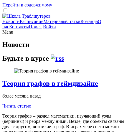
Перейти к содержимому
Новости
Расписание
Материалы
Статьи
Команда
О
нас
Контакты
Поиск
Войти
Menu
Новости
Будьте в курсе
Теория графов в геймдизайне
более месяца назад
Читать статью
Теория графов – раздел математики, изучающий узлы
(вершины) и рёбра между ними. Везде, где объекты связаны
друг с другом, возникает граф. В играх через него можно
описывать всё: комнаты и коридоры, квесты и условия,