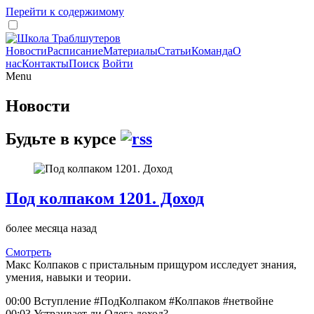
Перейти к содержимому
Новости
Расписание
Материалы
Статьи
Команда
О
нас
Контакты
Поиск
Войти
Menu
Новости
Будьте в курсе
Под колпаком 1201. Доход
более месяца назад
Смотреть
Макс Колпаков с пристальным прищуром исследует знания,
умения, навыки и теории.
00:00 Вступление #ПодКолпаком #Колпаков #нетвойне
00:03 Устраивает ли Олега доход?