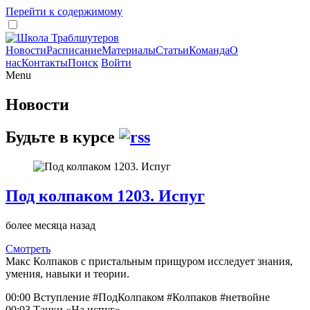
Перейти к содержимому
Новости
Расписание
Материалы
Статьи
Команда
О
нас
Контакты
Поиск
Войти
Menu
Новости
Будьте в курсе
Под колпаком 1203. Испуг
более месяца назад
Смотреть
Макс Колпаков с пристальным прищуром исследует знания,
умения, навыки и теории.
00:00 Вступление #ПодКолпаком #Колпаков #нетвойне
00:03 Танки «На испуг»