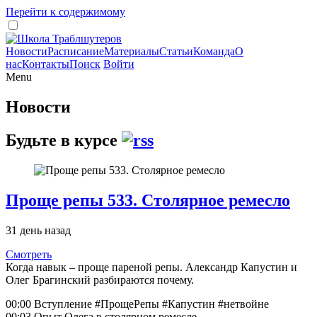
Перейти к содержимому
Новости
Расписание
Материалы
Статьи
Команда
О
нас
Контакты
Поиск
Войти
Menu
Новости
Будьте в курсе
Проще репы 533. Столярное ремесло
31 день назад
Смотреть
Когда навык – проще пареной репы. Александр Капустин и
Олег Брагинский разбираются почему.
00:00 Вступление #ПрощеРепы #Капустин #нетвойне
00:03 Опыт Олега в столярном ремесле