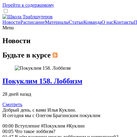
Перейти к содержимому
Новости
Расписание
Материалы
Статьи
Команда
О нас
Контакты
П
Menu
Новости
Будьте в курсе
Покуклим 158. Лоббизм
28 дней назад
Смотреть
Добрый день, с вами Илья Куклин.
И сегодня мы с Олегом Брагинским покуклим
00:00 Вступление #Покуклим #Куклин
00:05 Что такое лоббизм?
01:47 В чём различие между лоббизмом и коррупцией?