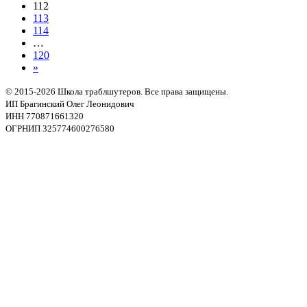
112
113
114
…
120
»
© 2015-2026 Школа траблшутеров. Все права защищены.
ИП Брагинский Олег Леонидович
ИНН 770871661320
ОГРНИП 325774600276580