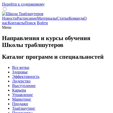
Перейти к содержимому
Новости
Расписание
Материалы
Статьи
Команда
О
нас
Контакты
Поиск
Войти
Menu
Направления и курсы обучения
Школы траблшутеров
Каталог программ и специальностей
Все ветки
Здоровье
Эффективность
Лидерство
Выступление
Карьера
Управление
Маркетинг
Продажи
Траблшутинг
Программы