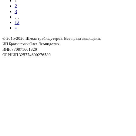
1
2
3
…
12
»
© 2015-2026 Школа траблшутеров. Все права защищены.
ИП Брагинский Олег Леонидович
ИНН 770871661320
ОГРНИП 325774600276580