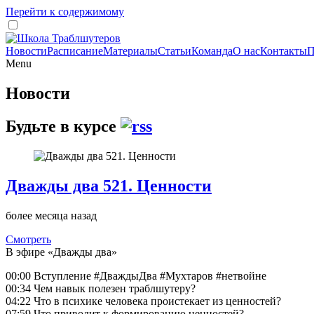
Перейти к содержимому
Новости
Расписание
Материалы
Статьи
Команда
О нас
Контакты
П
Menu
Новости
Будьте в курсе
Дважды два 521. Ценности
более месяца назад
Смотреть
В эфире «Дважды два»
00:00 Вступление #ДваждыДва #Мухтаров #нетвойне
00:34 Чем навык полезен траблшутеру?
04:22 Что в психике человека проистекает из ценностей?
07:59 Что приводит к формированию ценностей?